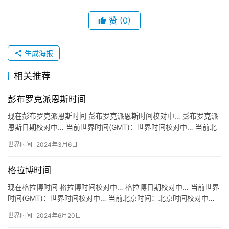
赞
(0)
生成海报
相关推荐
彭布罗克派恩斯时间
现在彭布罗克派恩斯时间 彭布罗克派恩斯时间校对中… 彭布罗克派
恩斯日期校对中… 当前世界时间(GMT)：世界时间校对中… 当前北
京时间：北京时间校对中… 关于彭布罗克派恩斯时间 地…
世界时间
2024年3月6日
格拉博时间
现在格拉博时间 格拉博时间校对中… 格拉博日期校对中… 当前世界
时间(GMT)：世界时间校对中… 当前北京时间：北京时间校对中…
关于格拉博时间 地区：德国 格拉博 Grabow …
世界时间
2024年6月20日