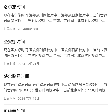
洛尔施时间
现在洛尔施时间 洛尔施时间校对中… 洛尔施日期校对中… 当前世界
时间(GMT)：世界时间校对中… 当前北京时间：北京时间校对中…
关于洛尔施时间 地区：德国 洛尔施 Lorsch …
世界时间
2024年6月30日
圣安娜时间
现在圣安娜时间 圣安娜时间校对中… 圣安娜日期校对中… 当前世界
时间(GMT)：世界时间校对中… 当前北京时间：北京时间校对中…
关于圣安娜时间 地区：美国 圣安娜 Santa A…
世界时间
2024年2月21日
萨尔路易时间
现在萨尔路易时间 萨尔路易时间校对中… 萨尔路易日期校对中… 当
前世界时间(GMT)：世界时间校对中… 当前北京时间：北京时间校
对中… 关于萨尔路易时间 地区：德国 萨尔路易 Sa…
世界时间
2024年7月19日
包纳赫时间