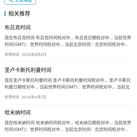
相关推荐
布吕克时间
现在布吕克时间 布吕克时间校对中… 布吕克日期校对中… 当前世界
时间(GMT)：世界时间校对中… 当前北京时间：北京时间校对中…
关于布吕克时间 地区：德国 布吕克 Brück 时…
世界时间
2024年6月4日
圣卢卡斯托利曼时间
现在圣卢卡斯托利曼时间 圣卢卡斯托利曼时间校对中… 圣卢卡斯托
利曼日期校对中… 当前世界时间(GMT)：世界时间校对中… 当前北
京时间：北京时间校对中… 关于圣卢卡斯托利曼时间 地…
世界时间
2024年4月7日
哈米纳时间
现在哈米纳时间 哈米纳时间校对中… 哈米纳日期校对中… 当前世界
时间(GMT)：世界时间校对中… 当前北京时间：北京时间校对中…
关于哈米纳时间 地区：芬兰 哈米纳 时区：UTC/…