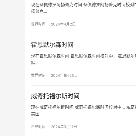
现在圣佩德罗阿扬普克时间 圣佩德罗阿扬普克时间校对中
扬普克…
世界时间
2024年4月2日
霍恩默尔森时间
现在霍恩默尔森时间 霍恩默尔森时间校对中… 霍恩默尔森
默…
世界时间
2024年6月23日
威奇托福尔斯时间
现在威奇托福尔斯时间 威奇托福尔斯时间校对中… 威奇
美国…
世界时间
2024年3月11日