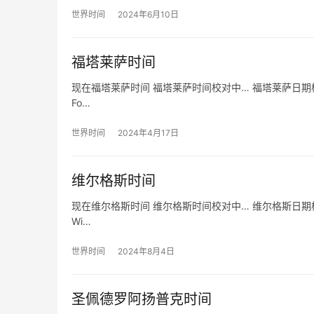
世界时间
2024年6月10日
福塔莱萨时间
现在福塔莱萨时间 福塔莱萨时间校对中… 福塔莱萨日期校
Fo…
世界时间
2024年4月17日
维尔格斯时间
现在维尔格斯时间 维尔格斯时间校对中… 维尔格斯日期校
Wi…
世界时间
2024年8月4日
圣佩德罗阿扬普克时间