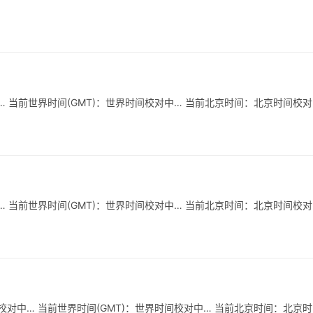
当前世界时间(GMT)：世界时间校对中… 当前北京时间：北京时间校对中…
当前世界时间(GMT)：世界时间校对中… 当前北京时间：北京时间校对中… 
对中… 当前世界时间(GMT)：世界时间校对中… 当前北京时间：北京时间