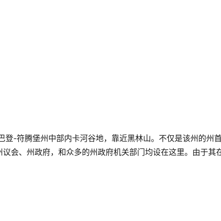
巴登-符腾堡州中部内卡河谷地，靠近黑林山。不仅是该州的州
州议会、州政府，和众多的州政府机关部门均设在这里。由于其