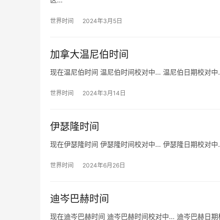
世界时间
2024年3月5日
加拿大温尼伯时间
现在温尼伯时间 温尼伯时间校对中… 温尼伯日期校对中… 
世界时间
2024年3月14日
伊瑟隆时间
现在伊瑟隆时间 伊瑟隆时间校对中… 伊瑟隆日期校对中… 
世界时间
2024年6月26日
迪岑巴赫时间
现在迪岑巴赫时间 迪岑巴赫时间校对中… 迪岑巴赫日期校