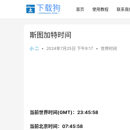
首页
使用教程
联系我
斯图加特时间
小 二
•
2024年7月25日 下午9:17
•
世界时间
当前世界时间(GMT)：
23:45:58
当前北京时间：
07:45:58