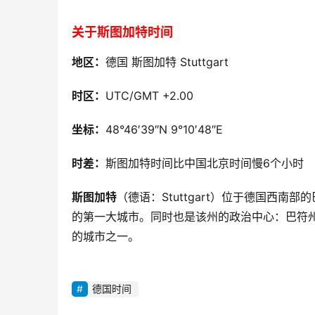
关于斯图加特时间
地区：
德国 斯图加特 Stuttgart
时区：
UTC/GMT +2.00
坐标：
48°46′39″N
9°10′48″E
时差：
斯图加特时间比中国北京时间慢6个小时
斯图加特
（德语：
Stuttgart
）位于德国西南部的
的第一大城市。同时也是该州的政治中心：巴符
的城市之一。
德国时间