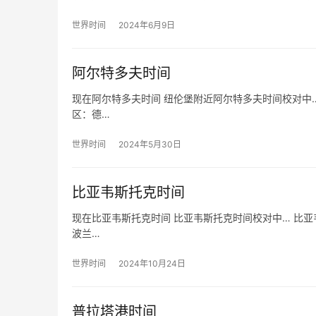
世界时间
2024年6月9日
阿尔特多夫时间
现在阿尔特多夫时间 纽伦堡附近阿尔特多夫时间校对中…
区：德…
世界时间
2024年5月30日
比亚韦斯托克时间
现在比亚韦斯托克时间 比亚韦斯托克时间校对中… 比亚
波兰…
世界时间
2024年10月24日
普拉塔港时间