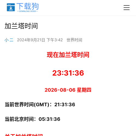
加兰塔时间
小 二
2024年9月21日 下午3:42
世界时间
现在加兰塔时间
23:31:36
2026-08-06 星期四
当前世界时间(GMT)：
21:31:36
当前北京时间：
05:31:36