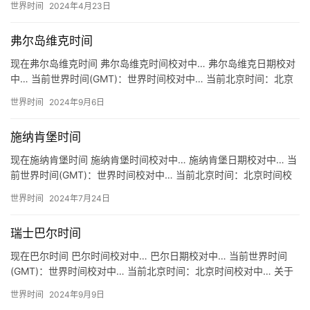
世界时间
2024年4月23日
弗尔岛维克时间
现在弗尔岛维克时间 弗尔岛维克时间校对中… 弗尔岛维克日期校对
中… 当前世界时间(GMT)：世界时间校对中… 当前北京时间：北京
时间校对中… 关于弗尔岛维克时间 地区：德国 弗尔岛…
世界时间
2024年9月6日
施纳肯堡时间
现在施纳肯堡时间 施纳肯堡时间校对中… 施纳肯堡日期校对中… 当
前世界时间(GMT)：世界时间校对中… 当前北京时间：北京时间校
对中… 关于施纳肯堡时间 地区：德国 施纳肯堡 Sc…
世界时间
2024年7月24日
瑞士巴尔时间
现在巴尔时间 巴尔时间校对中… 巴尔日期校对中… 当前世界时间
(GMT)：世界时间校对中… 当前北京时间：北京时间校对中… 关于
巴尔时间 地区：瑞士 巴尔 Baar 时区：UTC/…
世界时间
2024年9月9日