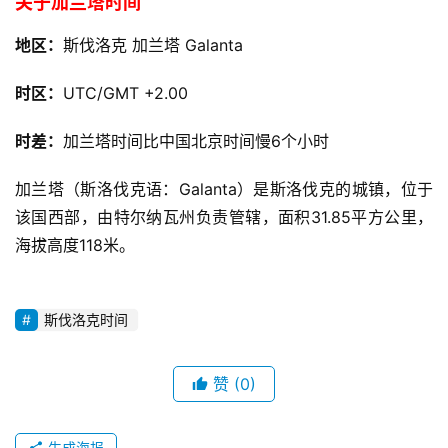
关于加兰塔时间
地区：
斯伐洛克 加兰塔 Galanta
时区：
UTC/GMT +2.00
时差：
加兰塔时间比中国北京时间慢6个小时
加兰塔（斯洛伐克语：
Galanta
）是斯洛伐克的城镇，位于
该国西部，由特尔纳瓦州负责管辖，面积31.85平方公里，
海拔高度118米。
斯伐洛克时间
赞
(0)
生成海报