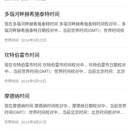
多瑙河畔赫希施泰特时间
现在多瑙河畔赫希施泰特时间 多瑙河畔赫希施泰特时间校对中… 多
瑙河畔赫希施泰特日期校对中… 当前世界时间(GMT)：世界时间校
对中… 当前北京时间：北京时间校对中… 关于多瑙河畔赫…
世界时间
2024年6月22日
坎特伯雷市时间
现在坎特伯雷市时间 坎特伯雷市时间校对中… 坎特伯雷市日期校对
中… 当前世界时间(GMT)：世界时间校对中… 当前北京时间：北京
时间校对中… 关于坎特伯雷市时间 地区：英国 坎特伯…
世界时间
2024年5月15日
摩德纳时间
现在摩德纳时间 摩德纳时间校对中… 摩德纳日期校对中… 当前世界
时间(GMT)：世界时间校对中… 当前北京时间：北京时间校对中…
关于摩德纳时间 地区：意大利 摩德纳 Modena…
世界时间
2024年9月27日