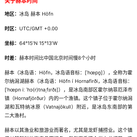
关于赫本时间
地区：
冰岛 赫本 Höfn
时区：
UTC/GMT +0.00
坐标：
64°15′N
15°13′W
时差：
赫本时间比中国北京时间慢8个小时
赫本（冰岛语：Höfn，冰岛语音标：[ˈhœpn̥]），全称为霍
尔纳潟湖赫本（冰岛语：Höfn í Hornafirði，冰岛语音标：
[ˈhœpn iː ˈhɔ(r)tnaˌfɪrðɪ]），是冰岛南部区霍尔纳菲厄泽市
镇（Hornafjörður）内的一个渔镇。这个镇子位于霍尔纳潟
湖和瓦特纳冰原（Vatnajökull）附近，是冰岛东南部的第
二大渔村。
赫本以其渔业和旅游业而著名，尤其是龙虾捕捞业。这个镇