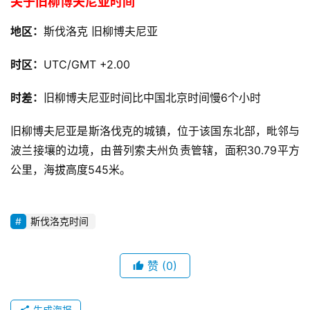
关于旧柳博夫尼亚时间
地区：
斯伐洛克 旧柳博夫尼亚
时区：
UTC/GMT +2.00
时差：
旧柳博夫尼亚时间比中国北京时间慢6个小时
旧柳博夫尼亚是斯洛伐克的城镇，位于该国东北部，毗邻与
波兰接壤的边境，由普列索夫州负责管辖，面积30.79平方
公里，海拔高度545米。
斯伐洛克时间
赞
(0)
生成海报