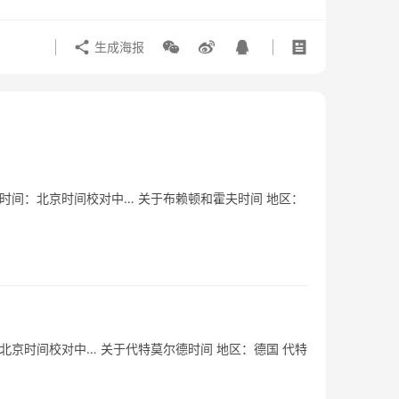
生成海报
京时间：北京时间校对中… 关于布赖顿和霍夫时间 地区：
北京时间校对中… 关于代特莫尔德时间 地区：德国 代特