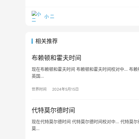
小 二
相关推荐
布赖顿和霍夫时间
现在布赖顿和霍夫时间 布赖顿和霍夫时间校对中… 布赖
英国…
世界时间
2024年5月15日
代特莫尔德时间
现在代特莫尔德时间 代特莫尔德时间校对中… 代特莫尔德
莫…