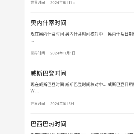
世界时间
2024年6月11日
奥内什蒂时间
现在奥内什蒂时间 奥内什蒂时间校对中… 奥内什蒂日期校
…
世界时间
2024年11月1日
威斯巴登时间
现在威斯巴登时间 威斯巴登时间校对中… 威斯巴登日期校
Wi…
世界时间
2024年9月5日
巴西巴热时间