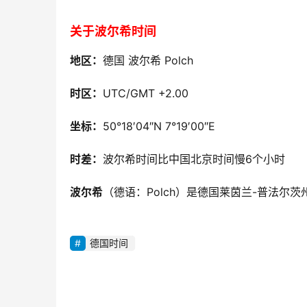
关于波尔希时间
地区：
德国 波尔希 Polch
时区：
UTC/GMT +2.00
坐标：
50°18′04″N
7°19′00″E
时差：
波尔希时间比中国北京时间慢6个小时
波尔希
（德语：
Polch
）是德国莱茵兰-普法尔茨州
德国时间