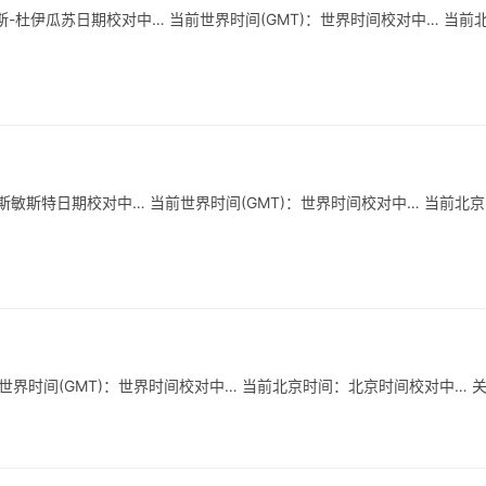
斯-杜伊瓜苏日期校对中… 当前世界时间(GMT)：世界时间校对中… 当
斯敏斯特日期校对中… 当前世界时间(GMT)：世界时间校对中… 当前北
界时间(GMT)：世界时间校对中… 当前北京时间：北京时间校对中… 关于古巴