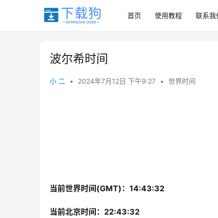
首页
使用教程
联系我
波尔希时间
小 二
•
2024年7月12日 下午9:27
•
世界时间
当前世界时间(GMT)：
14:43:32
当前北京时间：
22:43:32