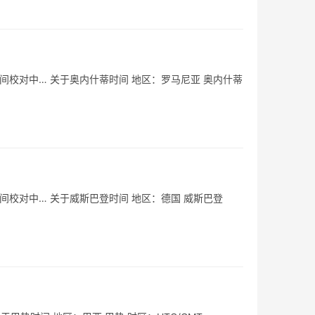
间校对中… 关于奥内什蒂时间 地区：罗马尼亚 奥内什蒂
间校对中… 关于威斯巴登时间 地区：德国 威斯巴登