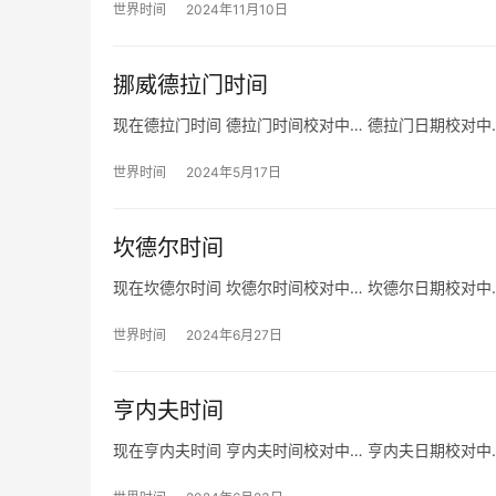
世界时间
2024年11月10日
挪威德拉门时间
现在德拉门时间 德拉门时间校对中… 德拉门日期校对中… 
世界时间
2024年5月17日
坎德尔时间
现在坎德尔时间 坎德尔时间校对中… 坎德尔日期校对中… 
世界时间
2024年6月27日
亨内夫时间
现在亨内夫时间 亨内夫时间校对中… 亨内夫日期校对中… 