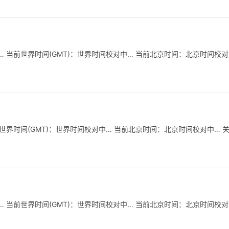
当前世界时间(GMT)：世界时间校对中… 当前北京时间：北京时间校对中…
界时间(GMT)：世界时间校对中… 当前北京时间：北京时间校对中… 关于乌
当前世界时间(GMT)：世界时间校对中… 当前北京时间：北京时间校对中… 