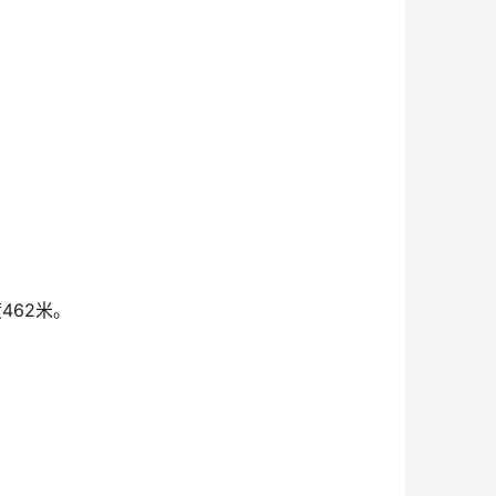
462米。