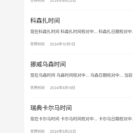
世界时间
2024年6月23日
科森扎时间
现在科森扎时间 科森扎时间校对中… 科森扎日期校对中… 
世界时间
2024年10月1日
挪威乌森时间
现在乌森时间 乌森时间校对中… 乌森日期校对中… 当前世
世界时间
2024年5月19日
瑞典卡尔马时间
现在卡尔马时间 卡尔马时间校对中… 卡尔马日期校对中… 
世界时间
2024年5月23日