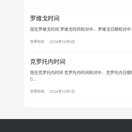
罗维戈时间
现在罗维戈时间 罗维戈时间校对中… 罗维戈日期校对中… 
世界时间
2024年10月9日
克罗托内时间
现在克罗托内时间 克罗托内时间校对中… 克罗托内日期校
C…
世界时间
2024年10月1日