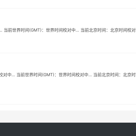
当前世界时间(GMT)：世界时间校对中… 当前北京时间：北京时间校对中…
对中… 当前世界时间(GMT)：世界时间校对中… 当前北京时间：北京时