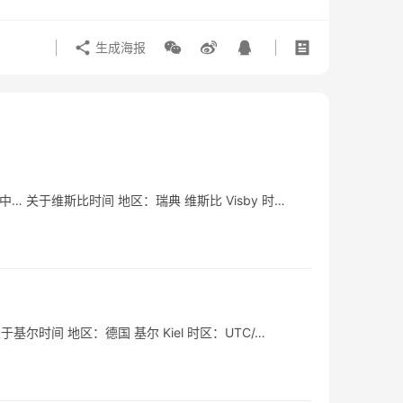
生成海报
关于维斯比时间 地区：瑞典 维斯比 Visby 时…
时间 地区：德国 基尔 Kiel 时区：UTC/…