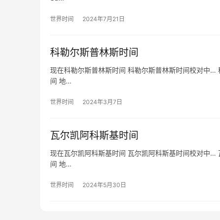
世界时间
2024年7月21日
科勒尔斯普林斯时间
现在科勒尔斯普林斯时间 科勒尔斯普林斯时间校对中… 
间 地…
世界时间
2024年3月7日
瓦尔凯阿科斯基时间
现在瓦尔凯阿科斯基时间 瓦尔凯阿科斯基时间校对中… 
间 地…
世界时间
2024年5月30日