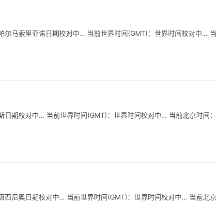
帕尔马索里亚诺日期校对中… 当前世界时间(GMT)：世界时间校对中… 
日期校对中… 当前世界时间(GMT)：世界时间校对中… 当前北京时间：
唐西尼奥日期校对中… 当前世界时间(GMT)：世界时间校对中… 当前北