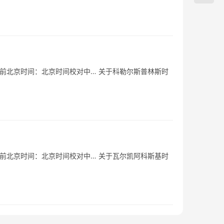
当前北京时间：北京时间校对中… 关于科勒尔斯普林斯时
当前北京时间：北京时间校对中… 关于瓦尔凯阿科斯基时