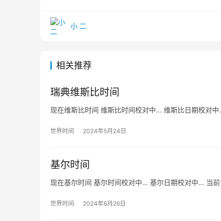
小 二
相关推荐
瑞典维斯比时间
现在维斯比时间 维斯比时间校对中… 维斯比日期校对中… 
世界时间
2024年5月24日
基尔时间
现在基尔时间 基尔时间校对中… 基尔日期校对中… 当前世
世界时间
2024年6月26日