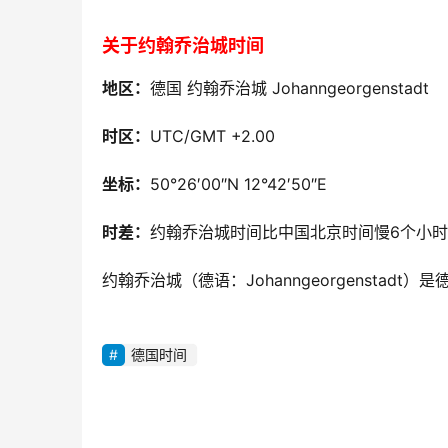
关于约翰乔治城时间
地区：
德国 约翰乔治城 Johanngeorgenstadt
时区：
UTC/GMT +2.00
坐标：
50°26′00″N
12°42′50″E
时差：
约翰乔治城时间比中国北京时间慢6个小时
约翰乔治城（德语：
Johanngeorgenstadt
）是德
德国时间