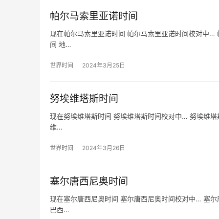
帕尔马索里亚诺时间
现在帕尔马索里亚诺时间 帕尔马索里亚诺时间校对中… 
间 地…
世界时间
2024年3月25日
努埃维塔斯时间
现在努埃维塔斯时间 努埃维塔斯时间校对中… 努埃维塔斯
维…
世界时间
2024年3月26日
塞尔唐西尼奥时间
现在塞尔唐西尼奥时间 塞尔唐西尼奥时间校对中… 塞尔
巴西…