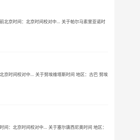
当前北京时间：北京时间校对中… 关于帕尔马索里亚诺时
北京时间校对中… 关于努埃维塔斯时间 地区：古巴 努埃
京时间：北京时间校对中… 关于塞尔唐西尼奥时间 地区：