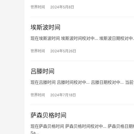
世界时间
2024年5月8日
埃斯波时间
现在埃斯波时间 埃斯波时间校对中… 埃斯波日期校对中… 
世界时间
2024年5月26日
吕滕时间
现在吕滕时间 吕滕时间校对中… 吕滕日期校对中… 当前世
世界时间
2024年7月18日
萨森贝格时间
现在萨森贝格时间 萨森贝格时间校对中… 萨森贝格日期校
Sa…