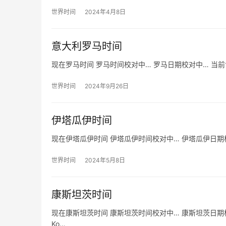
世界时间
2024年4月8日
意大利罗马时间
现在罗马时间 罗马时间校对中… 罗马日期校对中… 当前世
世界时间
2024年9月26日
伊塔瓜伊时间
现在伊塔瓜伊时间 伊塔瓜伊时间校对中… 伊塔瓜伊日期校
世界时间
2024年5月8日
康斯坦茨时间
现在康斯坦茨时间 康斯坦茨时间校对中… 康斯坦茨日期校
Ko…