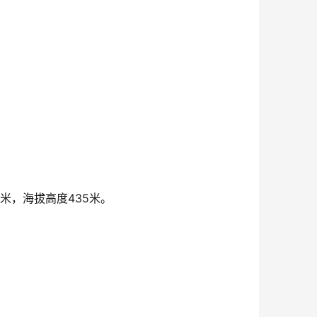
米，海拔高度435米。