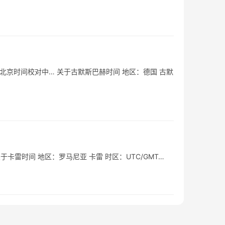
北京时间校对中… 关于古默斯巴赫时间 地区：德国 古默
卡雷时间 地区：罗马尼亚 卡雷 时区：UTC/GMT…