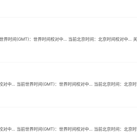
界时间(GMT)：世界时间校对中… 当前北京时间：北京时间校对中… 关于
对中… 当前世界时间(GMT)：世界时间校对中… 当前北京时间：北京时间
对中… 当前世界时间(GMT)：世界时间校对中… 当前北京时间：北京时