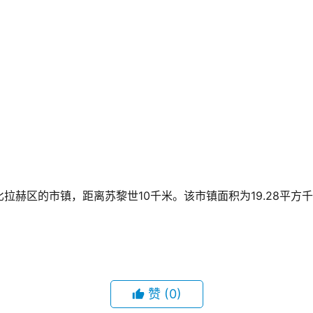
拉赫区的市镇，距离苏黎世10千米。该市镇面积为19.28平方千
赞
(0)