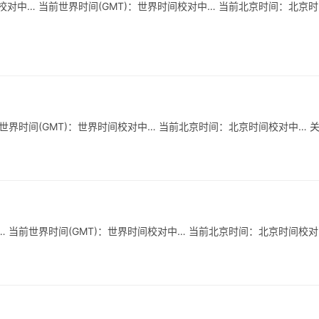
对中… 当前世界时间(GMT)：世界时间校对中… 当前北京时间：北京时
时间(GMT)：世界时间校对中… 当前北京时间：北京时间校对中… 关于费城时
当前世界时间(GMT)：世界时间校对中… 当前北京时间：北京时间校对中… 