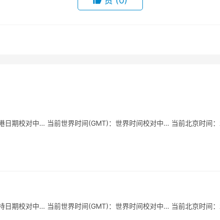
赞
(0)
日期校对中… 当前世界时间(GMT)：世界时间校对中… 当前北京时间：
日期校对中… 当前世界时间(GMT)：世界时间校对中… 当前北京时间：