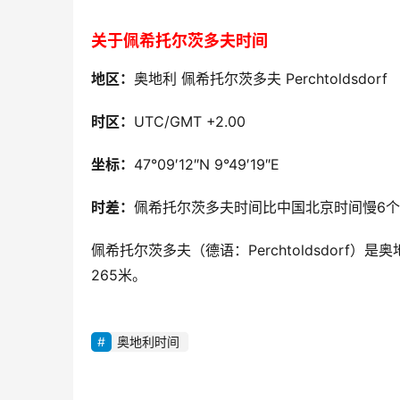
关于佩希托尔茨多夫时间
地区：
奥地利 佩希托尔茨多夫 Perchtoldsdorf
时区：
UTC/GMT +2.00
坐标：
47°09′12″N
9°49′19″E
时差：
佩希托尔茨多夫时间比中国北京时间慢6
佩希托尔茨多夫（德语：Perchtoldsdor
265米。
奥地利时间