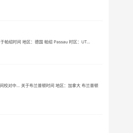
绍时间 地区：德国 帕绍 Passau 时区：UT…
间校对中… 关于布兰普顿时间 地区：加拿大 布兰普顿