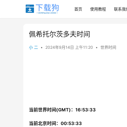
首页
使用教程
联系我
佩希托尔茨多夫时间
小 二
•
2024年9月14日 上午11:20
•
世界时间
当前世界时间(GMT)：
16:53:34
当前北京时间：
00:53:34