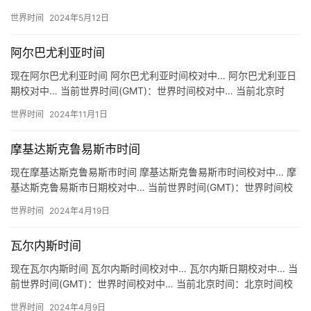
莱昂时间 地区：尼加拉瓜 莱昂 León 时区：UT…
世界时间
2024年5月12日
阿尔巴尤利亚时间
现在阿尔巴尤利亚时间 阿尔巴尤利亚时间校对中… 阿尔巴尤利亚日
期校对中… 当前世界时间(GMT)：世界时间校对中… 当前北京时
间：北京时间校对中… 关于阿尔巴尤利亚时间 地区：罗马…
世界时间
2024年11月1日
摩基达斯克鲁易斯市时间
现在摩基达斯克鲁易斯市时间 摩基达斯克鲁易斯市时间校对中… 摩
基达斯克鲁易斯市日期校对中… 当前世界时间(GMT)：世界时间校
对中… 当前北京时间：北京时间校对中… 关于摩基达斯克…
世界时间
2024年4月19日
瓦尔内斯时间
现在瓦尔内斯时间 瓦尔内斯时间校对中… 瓦尔内斯日期校对中… 当
前世界时间(GMT)：世界时间校对中… 当前北京时间：北京时间校
对中… 关于瓦尔内斯时间 地区：玻利维亚 瓦尔内斯 …
世界时间
2024年4月9日