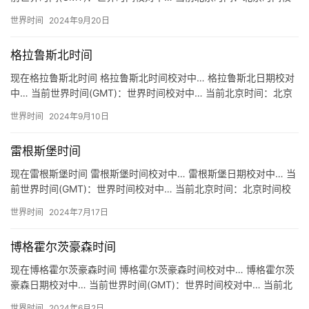
对中… 关于卢切内茨时间 地区：斯伐洛克 卢切内茨 …
世界时间
2024年9月20日
格拉鲁斯北时间
现在格拉鲁斯北时间 格拉鲁斯北时间校对中… 格拉鲁斯北日期校对
中… 当前世界时间(GMT)：世界时间校对中… 当前北京时间：北京
时间校对中… 关于格拉鲁斯北时间 地区：瑞士 格拉鲁…
世界时间
2024年9月10日
雷根斯堡时间
现在雷根斯堡时间 雷根斯堡时间校对中… 雷根斯堡日期校对中… 当
前世界时间(GMT)：世界时间校对中… 当前北京时间：北京时间校
对中… 关于雷根斯堡时间 地区：德国 雷根斯堡 Re…
世界时间
2024年7月17日
博格霍尔茨豪森时间
现在博格霍尔茨豪森时间 博格霍尔茨豪森时间校对中… 博格霍尔茨
豪森日期校对中… 当前世界时间(GMT)：世界时间校对中… 当前北
京时间：北京时间校对中… 关于博格霍尔茨豪森时间 地…
世界时间
2024年6月2日