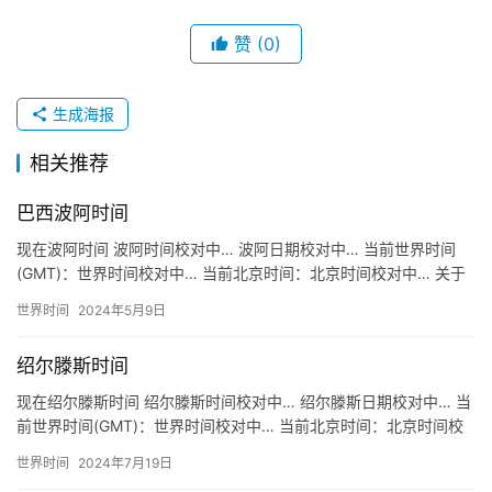
赞
(0)
生成海报
相关推荐
巴西波阿时间
现在波阿时间 波阿时间校对中… 波阿日期校对中… 当前世界时间
(GMT)：世界时间校对中… 当前北京时间：北京时间校对中… 关于
波阿时间 地区：巴西 波阿 Poá 时区：UTC/G…
世界时间
2024年5月9日
绍尔滕斯时间
现在绍尔滕斯时间 绍尔滕斯时间校对中… 绍尔滕斯日期校对中… 当
前世界时间(GMT)：世界时间校对中… 当前北京时间：北京时间校
对中… 关于绍尔滕斯时间 地区：德国 绍尔滕斯 Sc…
世界时间
2024年7月19日