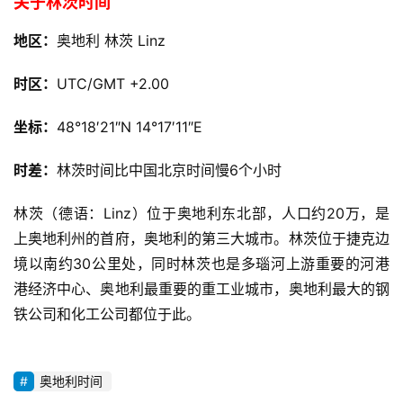
关于林茨时间
地区：
奥地利 林茨 Linz
时区：
UTC/GMT +2.00
坐标：
48°18′21″N
14°17′11″E
时差：
林茨时间比中国北京时间慢6个小时
林茨
（德语：
Linz
）位于奥地利东北部，人口约20万，是
上奥地利州的首府，奥地利的第三大城市。林茨位于捷克边
境以南约30公里处，同时林茨也是多瑙河上游重要的河港
港经济中心、奥地利最重要的重工业城市，奥地利最大的钢
铁公司和化工公司都位于此。
奥地利时间