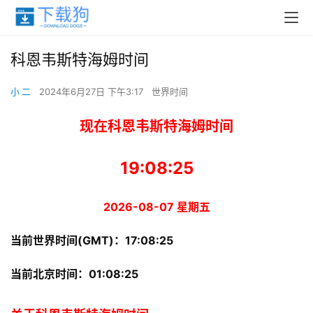
科恩韦斯特海姆时间
小 二
2024年6月27日 下午3:17
世界时间
现在科恩韦斯特海姆时间
19:08:25
2026-08-07 星期五
当前世界时间(GMT)：
17:08:25
当前北京时间：
01:08:25