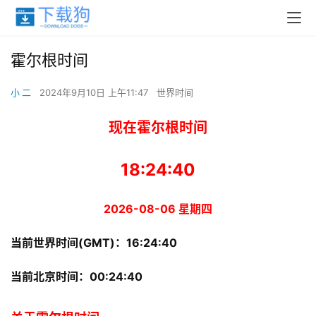
霍尔根时间
小 二
2024年9月10日 上午11:47
世界时间
现在霍尔根时间
18:24:40
2026-08-06 星期四
当前世界时间(GMT)：
16:24:40
当前北京时间：
00:24:40