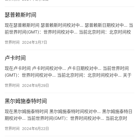
瑟普赖斯时间
现在瑟普赖斯时间 瑟普赖斯时间校对中… 瑟普赖斯日期校对中… 当
前世界时间(GMT)：世界时间校对中… 当前北京时间：北京时间校
对中… 关于瑟普赖斯时间 地区：美国 瑟普赖斯 Su…
世界时间
2024年3月7日
卢卡时间
现在卢卡时间 卢卡时间校对中… 卢卡日期校对中… 当前世界时间
(GMT)：世界时间校对中… 当前北京时间：北京时间校对中… 关于
卢卡时间 地区：意大利 卢卡 Lucca 时区：UT…
世界时间
2024年9月29日
黑尔姆施泰特时间
现在黑尔姆施泰特时间 黑尔姆施泰特时间校对中… 黑尔姆施泰特日
期校对中… 当前世界时间(GMT)：世界时间校对中… 当前北京时
间：北京时间校对中… 关于黑尔姆施泰特时间 地区：德国…
世界时间
2024年6月22日