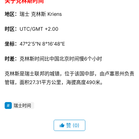
关于克林斯时间
地区：
瑞士 克林斯 Kriens
时区：
UTC/GMT +2.00
坐标：
47°2′5″N
8°16′48″E
时差：
克林斯时间比中国北京时间慢6个小时
克林斯是瑞士联邦的城镇，位于该国中部，由卢塞恩州负责
管辖，面积27.31平方公里，海拔高度490米。
瑞士时间
赞
(0)