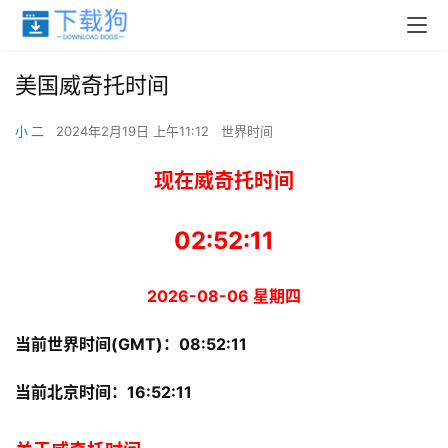
美国威奇托时间
小 二
2024年2月19日 上午11:12
世界时间
现在威奇托时间
02:52:11
2026-08-06 星期四
当前世界时间(GMT)：
08:52:11
当前北京时间：
16:52:11