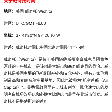
关于威奇托时间
地区：
美国 威奇托 Wichita
时区：
UTC/GMT -6.00
坐标：
37°41′20″N
97°20′10″W
时差：
威奇托时间比中国北京时间慢14个小时
威奇托（Wichita）是位于美国堪萨斯州塞奇威克县阿肯色
河畔的一座城市，是该州最大城市和塞奇威克县的县治。威
奇托是美国主要的飞机制造中心和文化中心，拥有五家飞机
制造商和麦康奈尔空军基地，因此也被称为“航空首都（Air
Capital）”。曼秀雷敦最早在此城市创立。现代速食店的发
明者白城堡汉堡店和必胜客比萨店也最早在此城市创立。威
奇托不是堪萨斯州的首府。