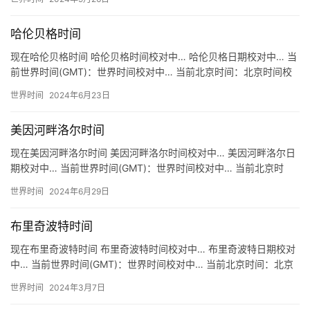
哈伦贝格时间
现在哈伦贝格时间 哈伦贝格时间校对中… 哈伦贝格日期校对中… 当
前世界时间(GMT)：世界时间校对中… 当前北京时间：北京时间校
对中… 关于哈伦贝格时间 地区：德国 哈伦贝格 Ha…
世界时间
2024年6月23日
美因河畔洛尔时间
现在美因河畔洛尔时间 美因河畔洛尔时间校对中… 美因河畔洛尔日
期校对中… 当前世界时间(GMT)：世界时间校对中… 当前北京时
间：北京时间校对中… 关于美因河畔洛尔时间 地区：德国…
世界时间
2024年6月29日
布里奇波特时间
现在布里奇波特时间 布里奇波特时间校对中… 布里奇波特日期校对
中… 当前世界时间(GMT)：世界时间校对中… 当前北京时间：北京
时间校对中… 关于布里奇波特时间 地区：美国 布里奇…
世界时间
2024年3月7日