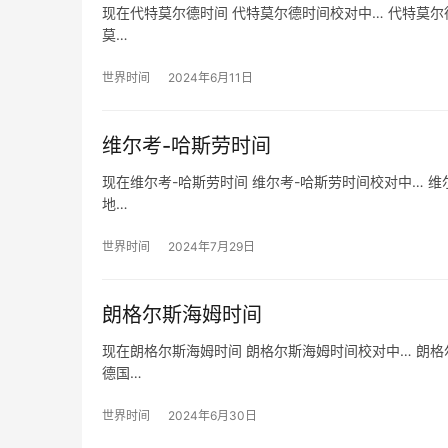
现在代特莫尔德时间 代特莫尔德时间校对中… 代特莫尔德
莫…
世界时间
2024年6月11日
维尔考-哈斯劳时间
现在维尔考-哈斯劳时间 维尔考-哈斯劳时间校对中… 维
地…
世界时间
2024年7月29日
朗格尔斯海姆时间
现在朗格尔斯海姆时间 朗格尔斯海姆时间校对中… 朗格
德国…
世界时间
2024年6月30日