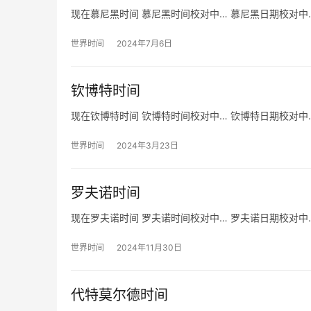
现在慕尼黑时间 慕尼黑时间校对中… 慕尼黑日期校对中… 
世界时间
2024年7月6日
钦博特时间
现在钦博特时间 钦博特时间校对中… 钦博特日期校对中…
世界时间
2024年3月23日
罗夫诺时间
现在罗夫诺时间 罗夫诺时间校对中… 罗夫诺日期校对中… 
世界时间
2024年11月30日
代特莫尔德时间