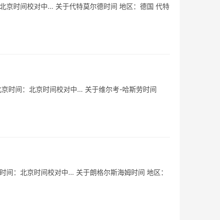
北京时间校对中… 关于代特莫尔德时间 地区：德国 代特
前北京时间：北京时间校对中… 关于维尔考-哈斯劳时间
京时间：北京时间校对中… 关于朗格尔斯海姆时间 地区：