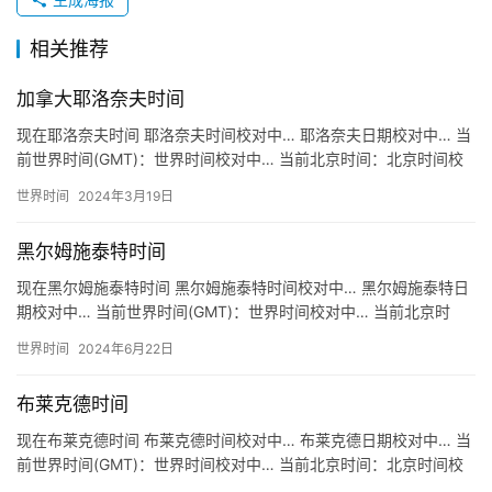
相关推荐
加拿大耶洛奈夫时间
现在耶洛奈夫时间 耶洛奈夫时间校对中… 耶洛奈夫日期校对中… 当
前世界时间(GMT)：世界时间校对中… 当前北京时间：北京时间校
对中… 关于耶洛奈夫时间 地区：加拿大 耶洛奈夫 Y…
世界时间
2024年3月19日
黑尔姆施泰特时间
现在黑尔姆施泰特时间 黑尔姆施泰特时间校对中… 黑尔姆施泰特日
期校对中… 当前世界时间(GMT)：世界时间校对中… 当前北京时
间：北京时间校对中… 关于黑尔姆施泰特时间 地区：德国…
世界时间
2024年6月22日
布莱克德时间
现在布莱克德时间 布莱克德时间校对中… 布莱克德日期校对中… 当
前世界时间(GMT)：世界时间校对中… 当前北京时间：北京时间校
对中… 关于布莱克德时间 地区：德国 布莱克德 Bl…