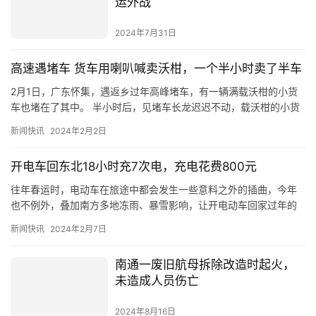
运外战
2024年7月31日
高速遇堵车 货车用喇叭喊卖沃柑，一个半小时卖了半车
2月1日，广东怀集，遇返乡过年高峰堵车，有一辆满载沃柑的小货
车也堵在了其中。 半小时后，见堵车长龙迟迟不动，载沃柑的小货
车司机灵机一动!竟用喇叭吆喝了起来:卖沃柑了啊，10块钱3斤…
新闻快讯
2024年2月2日
开电车回东北18小时充7次电，充电花费800元
往年春运时，电动车在旅途中都会发生一些意料之外的插曲，今年
也不例外，叠加南方多地冻雨、暴雪影响，让开电动车回家过年的
车主们，旅途中增加了更多不确定性。 据国内媒体报道，付女士、
新闻快讯
2024年2月7日
贾先…
南通一废旧航母拆除改造时起火，
未造成人员伤亡
2024年8月16日