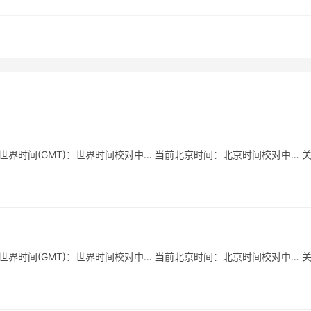
界时间(GMT)：世界时间校对中… 当前北京时间：北京时间校对中… 关于
界时间(GMT)：世界时间校对中… 当前北京时间：北京时间校对中… 关于雷