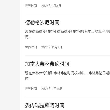
世界时间
2024年9月3日
德勒格沙尼时间
现在德勒格沙尼时间 德勒格沙尼时间校对中… 德勒格沙
德…
世界时间
2024年11月7日
加拿大弗林弗伦时间
现在弗林弗伦时间 弗林弗伦时间校对中… 弗林弗伦日期校
时…
世界时间
2024年3月14日
委内瑞拉库阿时间