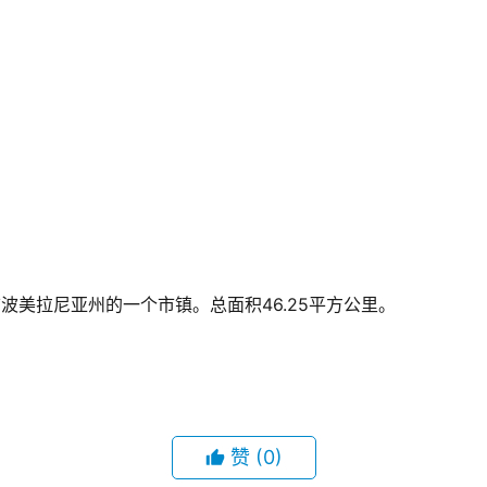
波美拉尼亚州的一个市镇。总面积46.25平方公里。
赞
(0)