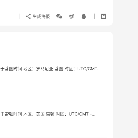
生成海报
蒂图时间 地区：罗马尼亚 蒂图 时区：UTC/GMT…
顿时间 地区：美国 雷顿 时区：UTC/GMT -…