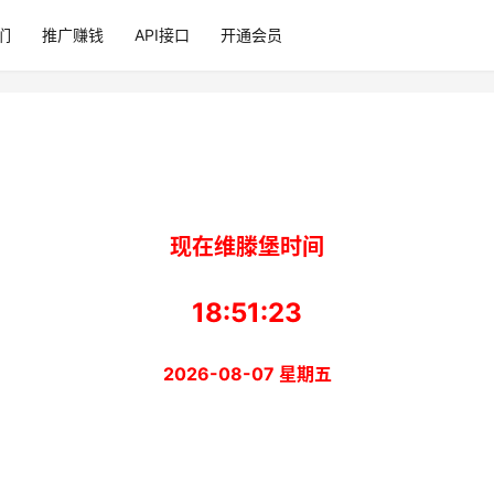
们
推广赚钱
API接口
开通会员
现在维滕堡时间
18:51:24
2026-08-07 星期五