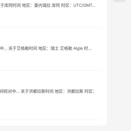
库阿时间 地区：委内瑞拉 库阿 时区：UTC/GMT…
关于艾格勒时间 地区：瑞士 艾格勒 Aigle 时…
间校对中… 关于洪都拉斯时间 地区：洪都拉斯 时区：