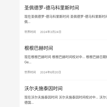
圣佩德罗-德马科里斯时间
现在圣佩德罗-德马科里斯时间 圣佩德罗-德马科里斯时间
佩…
世界时间
2024年3月24日
根根巴赫时间
现在根根巴赫时间 根根巴赫时间校对中… 根根巴赫日期校
Ge…
世界时间
2024年6月20日
沃尔夫施泰因时间
现在沃尔夫施泰因时间 沃尔夫施泰因时间校对中… 沃尔
德国…