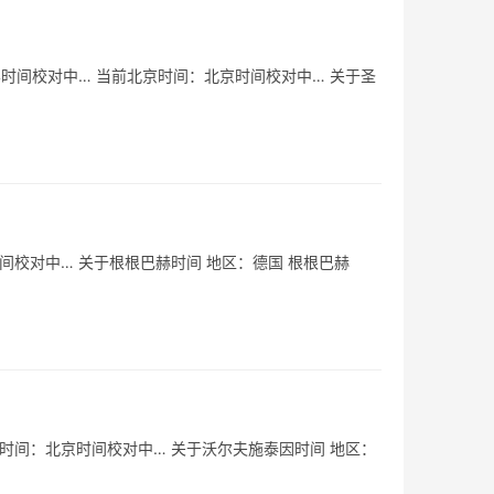
界时间校对中… 当前北京时间：北京时间校对中… 关于圣
间校对中… 关于根根巴赫时间 地区：德国 根根巴赫
京时间：北京时间校对中… 关于沃尔夫施泰因时间 地区：