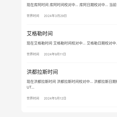
现在库阿时间 库阿时间校对中… 库阿日期校对中… 当前世
世界时间
2024年3月29日
艾格勒时间
现在艾格勒时间 艾格勒时间校对中… 艾格勒日期校对中… 
世界时间
2024年9月11日
洪都拉斯时间
现在洪都拉斯时间 洪都拉斯时间校对中… 洪都拉斯日期校
UT…
世界时间
2024年5月12日