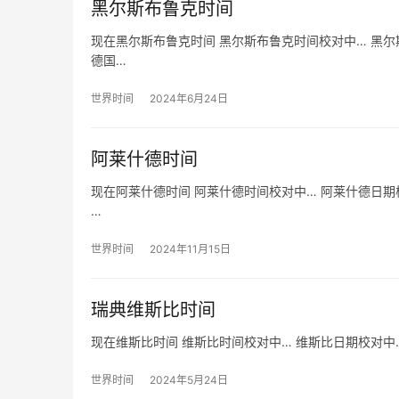
黑尔斯布鲁克时间
现在黑尔斯布鲁克时间 黑尔斯布鲁克时间校对中… 黑尔
德国…
世界时间
2024年6月24日
阿莱什德时间
现在阿莱什德时间 阿莱什德时间校对中… 阿莱什德日期校
…
世界时间
2024年11月15日
瑞典维斯比时间
现在维斯比时间 维斯比时间校对中… 维斯比日期校对中… 
世界时间
2024年5月24日