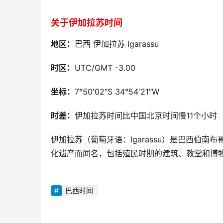
关于伊加拉苏时间
地区：
巴西 伊加拉苏 Igarassu
时区：
UTC/GMT -3.00
坐标：
7°50′02″S
34°54′21″W
时差：
伊加拉苏时间比中国北京时间慢11个小时
伊加拉苏（葡萄牙语：Igarassu）是巴西
化遗产而闻名，包括殖民时期的建筑、教堂和博
巴西时间