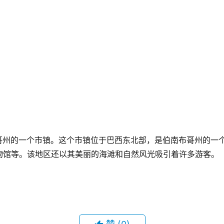
伯南布哥州的一个市镇。这个市镇位于巴西东北部，是伯南布哥州的
物馆等。该地区还以其美丽的海滩和自然风光吸引着许多游客。