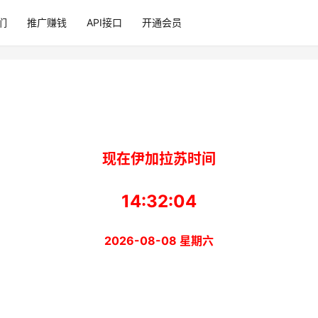
们
推广赚钱
API接口
开通会员
现在伊加拉苏时间
14:32:05
2026-08-08 星期六