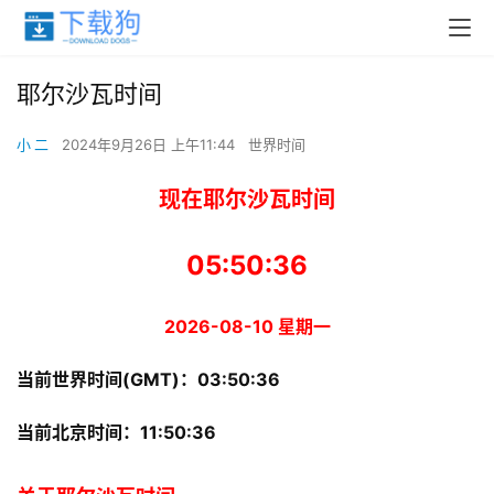
耶尔沙瓦时间
小 二
2024年9月26日 上午11:44
世界时间
现在耶尔沙瓦时间
05:50:36
2026-08-10 星期一
当前世界时间(GMT)：
03:50:36
当前北京时间：
11:50:36