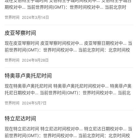
现在艾伯特王子城时间 艾伯特王子城时间校对中… 艾伯特王子城日
期校对中… 当前世界时间(GMT)：世界时间校对中… 当前北京时
间：北京时间校对中… 关于艾伯特王子城时间 地区：加拿…
世界时间
2024年3月14日
皮亚琴察时间
现在皮亚琴察时间 皮亚琴察时间校对中… 皮亚琴察日期校对中… 当
前世界时间(GMT)：世界时间校对中… 当前北京时间：北京时间校
对中… 关于皮亚琴察时间 地区：意大利 皮亚琴察 P…
世界时间
2024年9月28日
特奥菲卢奥托尼时间
现在特奥菲卢奥托尼时间 特奥菲卢奥托尼时间校对中… 特奥菲卢奥
托尼日期校对中… 当前世界时间(GMT)：世界时间校对中… 当前北
京时间：北京时间校对中… 关于特奥菲卢奥托尼时间 地…
世界时间
2024年5月7日
特立尼达时间
现在特立尼达时间 特立尼达时间校对中… 特立尼达日期校对中… 当
前世界时间(GMT)：世界时间校对中… 当前北京时间：北京时间校