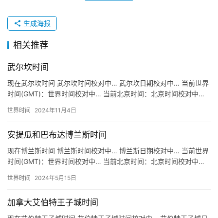
生成海报
相关推荐
武尔坎时间
现在武尔坎时间 武尔坎时间校对中… 武尔坎日期校对中… 当前世界
时间(GMT)：世界时间校对中… 当前北京时间：北京时间校对中…
关于武尔坎时间 地区：罗马尼亚 武尔坎 时区：UT…
世界时间
2024年11月4日
安提瓜和巴布达博兰斯时间
现在博兰斯时间 博兰斯时间校对中… 博兰斯日期校对中… 当前世界
时间(GMT)：世界时间校对中… 当前北京时间：北京时间校对中…
关于博兰斯时间 地区：安提瓜和巴布达 博兰斯 Bo…
世界时间
2024年5月15日
加拿大艾伯特王子城时间