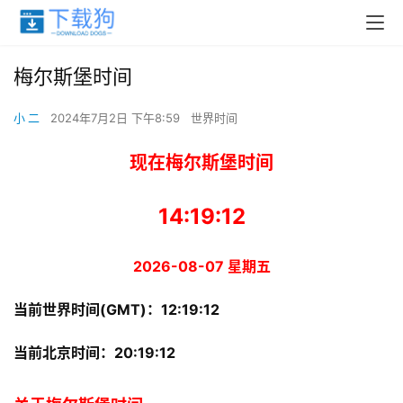
梅尔斯堡时间
小 二
2024年7月2日 下午8:59
世界时间
现在梅尔斯堡时间
14:19:12
2026-08-07 星期五
当前世界时间(GMT)：
12:19:12
当前北京时间：
20:19:12