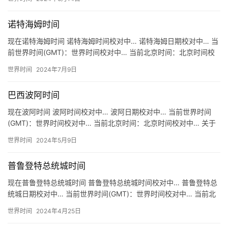
诺特海姆时间
现在诺特海姆时间 诺特海姆时间校对中… 诺特海姆日期校对中… 当
前世界时间(GMT)：世界时间校对中… 当前北京时间：北京时间校
对中… 关于诺特海姆时间 地区：德国 诺特海姆 No…
世界时间
2024年7月9日
巴西波阿时间
现在波阿时间 波阿时间校对中… 波阿日期校对中… 当前世界时间
(GMT)：世界时间校对中… 当前北京时间：北京时间校对中… 关于
波阿时间 地区：巴西 波阿 Poá 时区：UTC/G…
世界时间
2024年5月9日
普鲁登特总统城时间
现在普鲁登特总统城时间 普鲁登特总统城时间校对中… 普鲁登特总
统城日期校对中… 当前世界时间(GMT)：世界时间校对中… 当前北
京时间：北京时间校对中… 关于普鲁登特总统城时间 地…
世界时间
2024年4月25日