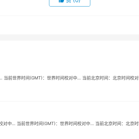
赞
(0)
当前世界时间(GMT)：世界时间校对中… 当前北京时间：北京时间校对中… 
对中… 当前世界时间(GMT)：世界时间校对中… 当前北京时间：北京时间