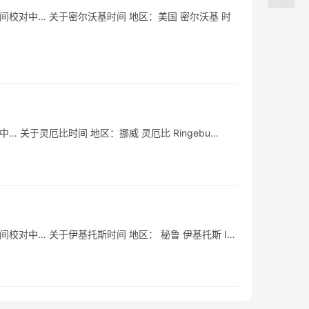
间校对中… 关于密尔沃基时间 地区：美国 密尔沃基 时
关于灵厄比时间 地区：挪威 灵厄比 Ringebu…
校对中… 关于伊基托斯时间 地区： 秘鲁 伊基托斯 I…