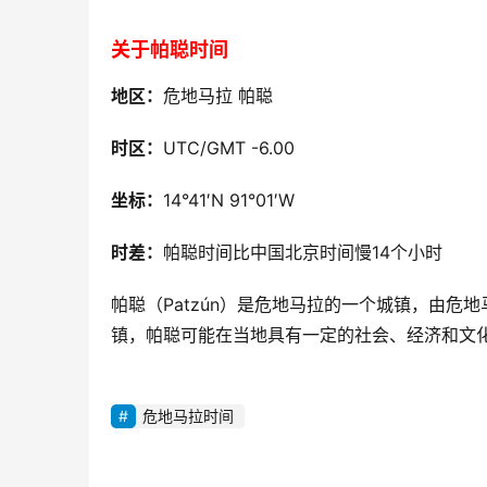
关于帕聪时间
地区：
危地马拉
帕聪
时区：
UTC/GMT -6.00
坐标：
14°41′N 91°01′W
时差：
帕聪时间比中国北京时间慢14个小时
帕聪（Patzún）是危地马拉的一个城镇，由危
镇，帕聪可能在当地具有一定的社会、经济和文
危地马拉时间