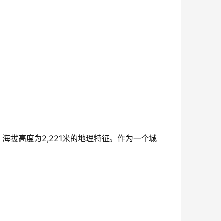
海拔高度为2,221米的地理特征。作为一个城