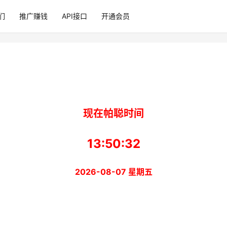
们
推广赚钱
API接口
开通会员
现在帕聪时间
13:50:33
2026-08-07 星期五