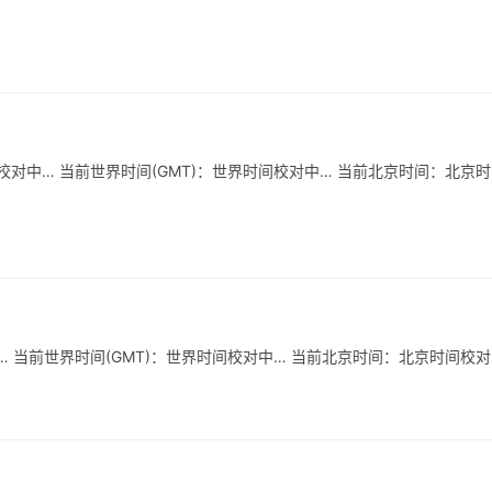
对中… 当前世界时间(GMT)：世界时间校对中… 当前北京时间：北京时
 当前世界时间(GMT)：世界时间校对中… 当前北京时间：北京时间校对中