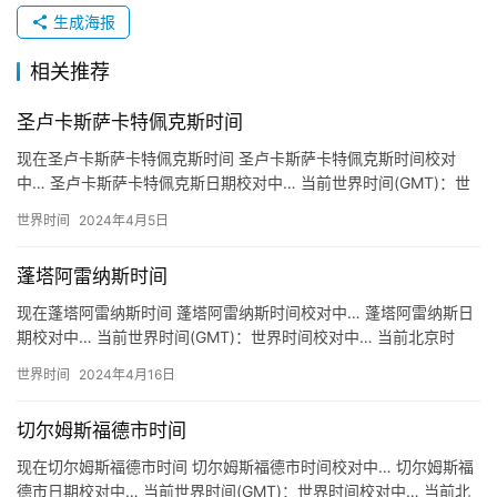
生成海报
相关推荐
圣卢卡斯萨卡特佩克斯时间
现在圣卢卡斯萨卡特佩克斯时间 圣卢卡斯萨卡特佩克斯时间校对
中… 圣卢卡斯萨卡特佩克斯日期校对中… 当前世界时间(GMT)：世
界时间校对中… 当前北京时间：北京时间校对中… 关于圣卢…
世界时间
2024年4月5日
蓬塔阿雷纳斯时间
现在蓬塔阿雷纳斯时间 蓬塔阿雷纳斯时间校对中… 蓬塔阿雷纳斯日
期校对中… 当前世界时间(GMT)：世界时间校对中… 当前北京时
间：北京时间校对中… 关于蓬塔阿雷纳斯时间 地区：智利…
世界时间
2024年4月16日
切尔姆斯福德市时间
现在切尔姆斯福德市时间 切尔姆斯福德市时间校对中… 切尔姆斯福
德市日期校对中… 当前世界时间(GMT)：世界时间校对中… 当前北