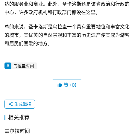
达的服务业和商业。此外，圣卡洛斯还是该省政治和行政的
中心，许多政府机构和行政部门都设在这里。
总的来说，圣卡洛斯是乌拉圭一个具有重要地位和丰富文化
的城市，其优美的自然景观和丰富的历史遗产使其成为游客
和居民们喜爱的地方。
乌拉圭时间
赞
(0)
生成海报
相关推荐
盖尔拉时间