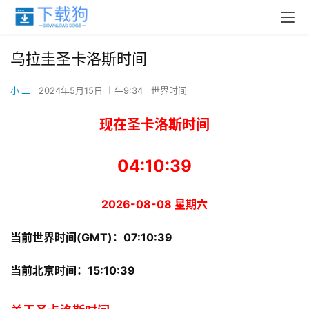
乌拉圭圣卡洛斯时间
小 二
2024年5月15日 上午9:34
世界时间
现在圣卡洛斯时间
04:10:39
2026-08-08 星期六
当前世界时间(GMT)：
07:10:39
当前北京时间：
15:10:39