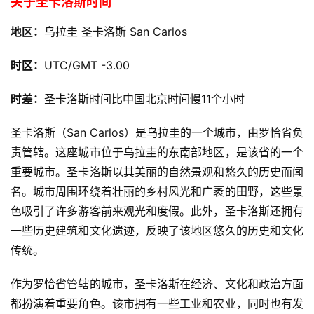
关于圣卡洛斯时间
地区：
乌拉圭 圣卡洛斯 San Carlos
时区：
UTC/GMT -3.00
时差：
圣卡洛斯时间比中国北京时间慢11个小时
圣卡洛斯（San Carlos）是乌拉圭的一个城市，由罗恰省负
责管辖。这座城市位于乌拉圭的东南部地区，是该省的一个
重要城市。圣卡洛斯以其美丽的自然景观和悠久的历史而闻
名。城市周围环绕着壮丽的乡村风光和广袤的田野，这些景
色吸引了许多游客前来观光和度假。此外，圣卡洛斯还拥有
一些历史建筑和文化遗迹，反映了该地区悠久的历史和文化
传统。
作为罗恰省管辖的城市，圣卡洛斯在经济、文化和政治方面
都扮演着重要角色。该市拥有一些工业和农业，同时也有发