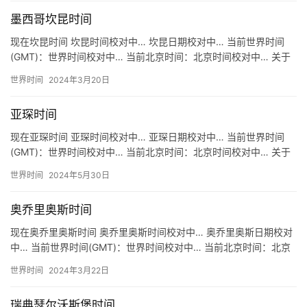
墨西哥坎昆时间
现在坎昆时间 坎昆时间校对中… 坎昆日期校对中… 当前世界时间
(GMT)：世界时间校对中… 当前北京时间：北京时间校对中… 关于
坎昆时间 地区：墨西哥 坎昆 Cancún 时区：U…
世界时间
2024年3月20日
亚琛时间
现在亚琛时间 亚琛时间校对中… 亚琛日期校对中… 当前世界时间
(GMT)：世界时间校对中… 当前北京时间：北京时间校对中… 关于
亚琛时间 地区：德国 亚琛 Aachen 时区：UT…
世界时间
2024年5月30日
奥乔里奥斯时间
现在奥乔里奥斯时间 奥乔里奥斯时间校对中… 奥乔里奥斯日期校对
中… 当前世界时间(GMT)：世界时间校对中… 当前北京时间：北京
时间校对中… 关于奥乔里奥斯时间 地区： 牙买加 奥…
世界时间
2024年3月22日
瑞典瑟尔沃斯堡时间