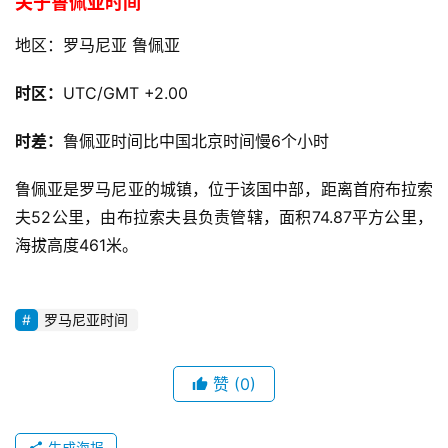
关于鲁佩亚时间
地区：罗马尼亚 鲁佩亚
时区：
UTC/GMT +2.00
时差：
鲁佩亚时间比中国北京时间慢6个小时
鲁佩亚是罗马尼亚的城镇，位于该国中部，距离首府布拉索
夫52公里，由布拉索夫县负责管辖，面积74.87平方公里，
海拔高度461米。
罗马尼亚时间
赞
(0)
生成海报