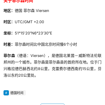
关于菲尔森时间
地区：
德国 菲尔森 Viersen
时区：
UTC/GMT +2.00
坐标：
51°15′20″N
6°23′30″E
时差：
菲尔森时间比中国北京时间慢6个小时
菲尔森
（德语：
Viersen
），是德国北莱茵－威斯特法伦联
邦州的一个城市。菲尔森是菲尔森县的首府所在地。位于门
兴格拉德巴赫西北约8公里，克雷费尔德西南约15公里，芬
洛以东约20公里处。
德国时间