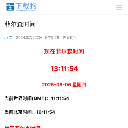
菲尔森时间
小 二
2024年7月27日 下午9:28
世界时间
现在菲尔森时间
13:11:54
2026-08-06 星期四
当前世界时间(GMT)：
11:11:54
当前北京时间：
19:11:54