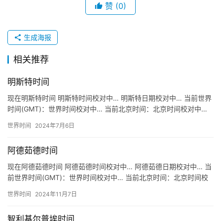
赞
(0)
生成海报
相关推荐
明斯特时间
现在明斯特时间 明斯特时间校对中… 明斯特日期校对中… 当前世界
时间(GMT)：世界时间校对中… 当前北京时间：北京时间校对中…
关于明斯特时间 地区：德国 明斯特 Münster…
世界时间
2024年7月6日
阿德茹德时间
现在阿德茹德时间 阿德茹德时间校对中… 阿德茹德日期校对中… 当
前世界时间(GMT)：世界时间校对中… 当前北京时间：北京时间校
对中… 关于阿德茹德时间 地区：罗马尼亚 阿德茹德 …
世界时间
2024年11月7日
智利基尔普埃时间