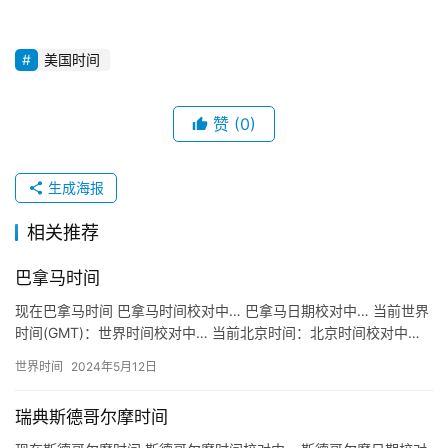
美国时间
赞
(0)
生成海报
相关推荐
巴拿马时间
现在巴拿马时间 巴拿马时间校对中… 巴拿马日期校对中… 当前世界
时间(GMT)：世界时间校对中… 当前北京时间：北京时间校对中…
关于巴拿马时间 地区：巴拿马 时区：UTC/GMT…
世界时间
2024年5月12日
瑞典斯德哥尔摩时间