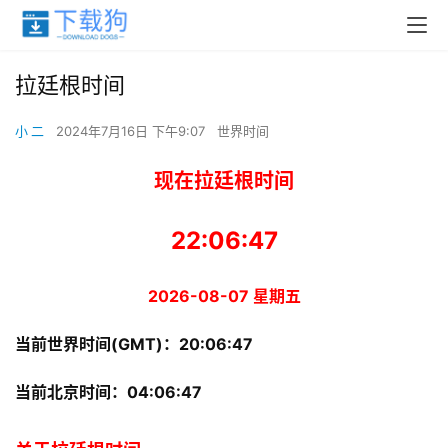
拉廷根时间
小 二
2024年7月16日 下午9:07
世界时间
现在拉廷根时间
22:06:47
2026-08-07 星期五
当前世界时间(GMT)：
20:06:47
当前北京时间：
04:06:47