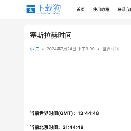
首页
使用教程
联系我
塞斯拉赫时间
小 二
•
2024年7月24日 下午9:09
•
世界时间
当前世界时间(GMT)：
13:44:48
当前北京时间：
21:44:48