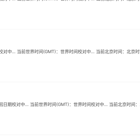
对中… 当前世界时间(GMT)：世界时间校对中… 当前北京时间：北京时
日期校对中… 当前世界时间(GMT)：世界时间校对中… 当前北京时间：