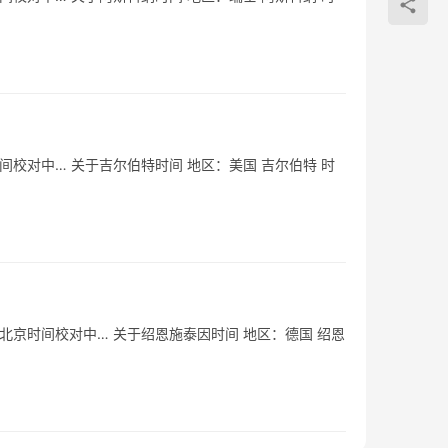
间校对中… 关于吉尔伯特时间 地区：美国 吉尔伯特 时
北京时间校对中… 关于绍恩施泰因时间 地区：德国 绍恩