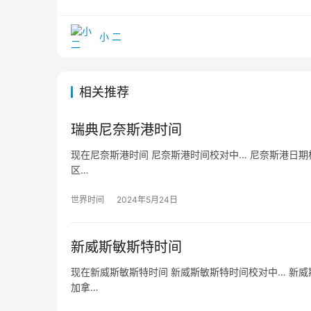
小 二
相关推荐
瑞典尼奈斯港时间
现在尼奈斯港时间 尼奈斯港时间校对中… 尼奈斯港日期校
区…
世界时间
2024年5月24日
新威斯敏斯特时间
现在新威斯敏斯特时间 新威斯敏斯特时间校对中… 新威
加拿…