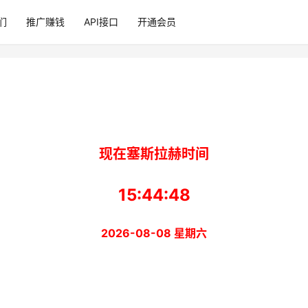
们
推广赚钱
API接口
开通会员
现在塞斯拉赫时间
15:44:48
2026-08-08 星期六