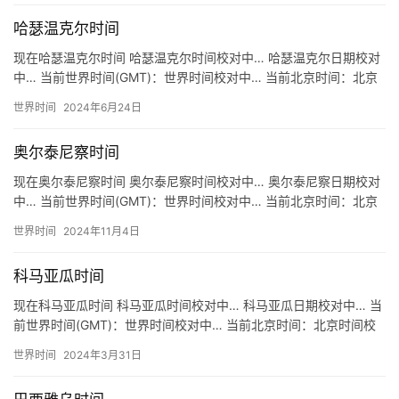
哈瑟温克尔时间
现在哈瑟温克尔时间 哈瑟温克尔时间校对中… 哈瑟温克尔日期校对
中… 当前世界时间(GMT)：世界时间校对中… 当前北京时间：北京
时间校对中… 关于哈瑟温克尔时间 地区：德国 哈瑟温…
世界时间
2024年6月24日
奥尔泰尼察时间
现在奥尔泰尼察时间 奥尔泰尼察时间校对中… 奥尔泰尼察日期校对
中… 当前世界时间(GMT)：世界时间校对中… 当前北京时间：北京
时间校对中… 关于奥尔泰尼察时间 地区：罗马尼亚 奥…
世界时间
2024年11月4日
科马亚瓜时间
现在科马亚瓜时间 科马亚瓜时间校对中… 科马亚瓜日期校对中… 当
前世界时间(GMT)：世界时间校对中… 当前北京时间：北京时间校
对中… 关于科马亚瓜时间 地区：洪都拉斯 科马亚瓜 …
世界时间
2024年3月31日