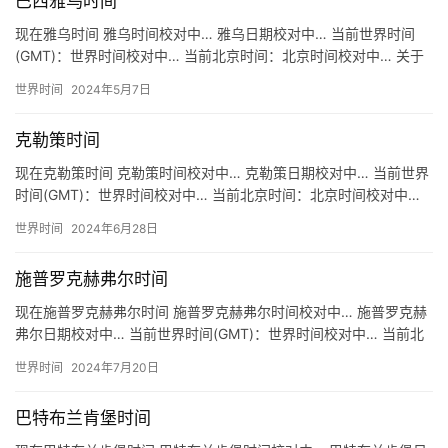
巴西雅乌时间
现在雅乌时间 雅乌时间校对中… 雅乌日期校对中… 当前世界时间
(GMT)：世界时间校对中… 当前北京时间：北京时间校对中… 关于
雅乌时间 地区：巴西 雅乌 Jaú 时区：UTC/G…
世界时间
2024年5月7日
克勒策时间
现在克勒策时间 克勒策时间校对中… 克勒策日期校对中… 当前世界
时间(GMT)：世界时间校对中… 当前北京时间：北京时间校对中…
关于克勒策时间 地区：德国 克勒策 Klötze …
世界时间
2024年6月28日
施普罗克赫弗尔时间
现在施普罗克赫弗尔时间 施普罗克赫弗尔时间校对中… 施普罗克赫
弗尔日期校对中… 当前世界时间(GMT)：世界时间校对中… 当前北
京时间：北京时间校对中… 关于施普罗克赫弗尔时间 地…
世界时间
2024年7月20日
巴特布兰肯堡时间