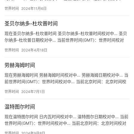
关于巴尔什时间 地区：罗马尼亚 巴尔什 时区：UT…
世界时间
2024年11月6日
圣贝尔纳多-杜坎普时间
现在圣贝尔纳多-杜坎普时间 圣贝尔纳多-杜坎普时间校对中… 圣贝
尔纳多-杜坎普日期校对中… 当前世界时间(GMT)：世界时间校对
中… 当前北京时间：北京时间校对中… 关于圣贝尔纳多…
世界时间
2024年4月18日
劳赫海姆时间
现在劳赫海姆时间 劳赫海姆时间校对中… 劳赫海姆日期校对中… 当
前世界时间(GMT)：世界时间校对中… 当前北京时间：北京时间校
对中… 关于劳赫海姆时间 地区：德国 劳赫海姆 La…
世界时间
2024年7月1日
温特图尔时间
现在温特图尔时间 日内瓦时间校对中… 温特图尔日期校对中… 当前
世界时间(GMT)：世界时间校对中… 当前北京时间：北京时间校对
中… 关于温特图尔时间 地区：瑞士 温特图尔 Win…
世界时间
2024年9月8日