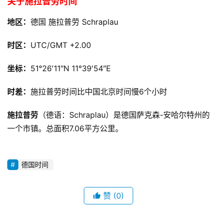
关于施拉普劳时间
地区：
德国 施拉普劳 Schraplau
时区：
UTC/GMT +2.00
坐标：
51°26′11″N
11°39′54″E
时差：
施拉普劳时间比中国北京时间慢6个小时
施拉普劳
（德语：
Schraplau
）是德国萨克森-安哈尔特州的
一个市镇。总面积7.06平方公里。
德国时间
赞
(0)