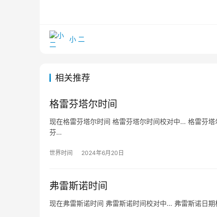
小 二
相关推荐
格雷芬塔尔时间
现在格雷芬塔尔时间 格雷芬塔尔时间校对中… 格雷芬塔尔
芬…
世界时间
2024年6月20日
弗雷斯诺时间
现在弗雷斯诺时间 弗雷斯诺时间校对中… 弗雷斯诺日期校