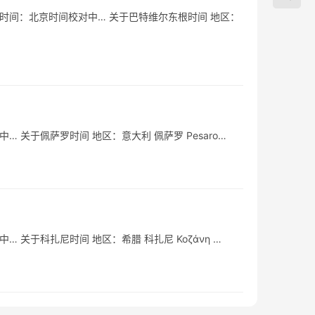
京时间：北京时间校对中… 关于巴特维尔东根时间 地区：
 关于佩萨罗时间 地区：意大利 佩萨罗 Pesaro…
关于科扎尼时间 地区：希腊 科扎尼 Κοζάνη …