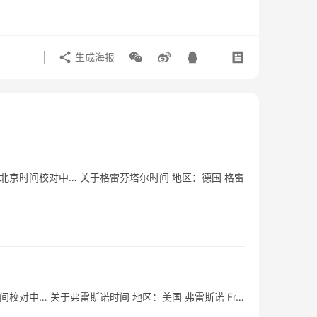
生成海报
北京时间校对中… 关于格雷芬塔尔时间 地区：德国 格雷
校对中… 关于弗雷斯诺时间 地区：美国 弗雷斯诺 Fr…