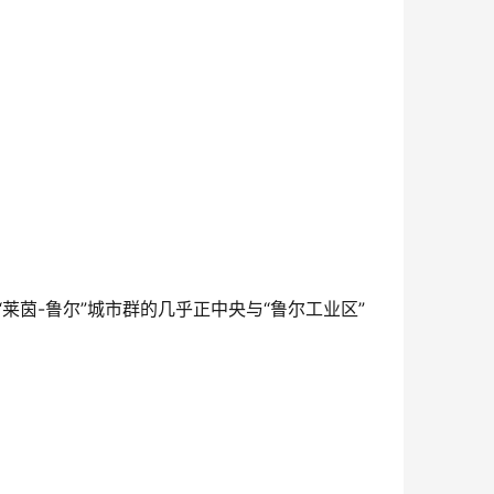
茵-鲁尔”城市群的几乎正中央与“鲁尔工业区”