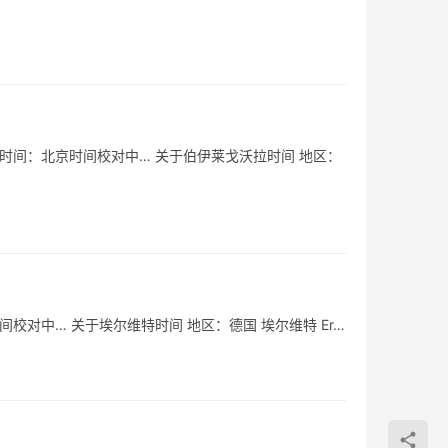
京时间：北京时间校对中… 关于伯伊莱戈沃拉时间 地区：
校对中… 关于埃尔维特时间 地区：德国 埃尔维特 Er…