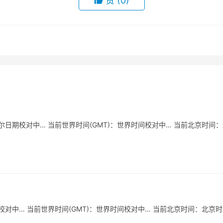
赞
(0)
日期校对中… 当前世界时间(GMT)：世界时间校对中… 当前北京时间：
对中… 当前世界时间(GMT)：世界时间校对中… 当前北京时间：北京时间