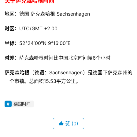
关于萨克森哈根时间
地区：
德国 萨克森哈根 Sachsenhagen
时区：
UTC/GMT +2.00
坐标：
52°24′00″N
9°16′00″E
时差：
萨克森哈根时间比中国北京时间慢6个小时
萨克森哈根
（德语：
Sachsenhagen
）是德国下萨克森州的
一个市镇。总面积15.53平方公里。
德国时间
赞
(0)