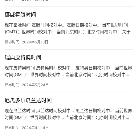
挪威霍滕时间
现在霍滕时间 霍滕时间校对中… 霍滕日期校对中… 当前世界时间
(GMT)：世界时间校对中… 当前北京时间：北京时间校对中… 关于
霍滕时间 地区：挪威 霍滕 Horten 时区：UT…
世界时间
2024年5月18日
瑞典皮特奥时间
现在皮特奥时间 皮特奥时间校对中… 皮特奥日期校对中… 当前世界
时间(GMT)：世界时间校对中… 当前北京时间：北京时间校对中…
关于皮特奥时间 地区：瑞典 皮特奥 Piteå 时…
世界时间
2024年5月24日
厄瓜多尔瓜兰达时间
现在瓜兰达时间 瓜兰达时间校对中… 瓜兰达日期校对中… 当前世界
时间(GMT)：世界时间校对中… 当前北京时间：北京时间校对中…
关于瓜兰达时间 地区：厄瓜多尔 瓜兰达 时区：UT…
世界时间
2024年4月14日