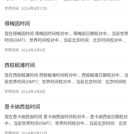
关于菲尔特时间 地区：德国 菲尔特 Fürth 时…
世界时间
2024年6月17日
得梅因时间
现在得梅因时间 得梅因时间校对中… 得梅因日期校对中… 当前世界
时间(GMT)：世界时间校对中… 当前北京时间：北京时间校对中…
关于得梅因时间 地区：美国 得梅因 Des Moi…
世界时间
2024年3月5日
西棕榈滩时间
现在西棕榈滩时间 西棕榈滩时间校对中… 西棕榈滩日期校对中… 当
前世界时间(GMT)：世界时间校对中… 当前北京时间：北京时间校
对中… 关于西棕榈滩时间 地区：美国 西棕榈滩 时区…
世界时间
2024年3月8日
恩卡纳西翁时间
现在恩卡纳西翁时间 恩卡纳西翁时间校对中… 恩卡纳西翁日期校对
中… 当前世界时间(GMT)：世界时间校对中… 当前北京时间：北京
时间校对中… 关于恩卡纳西翁时间 地区：巴拉圭 恩卡…
世界时间
2024年5月13日