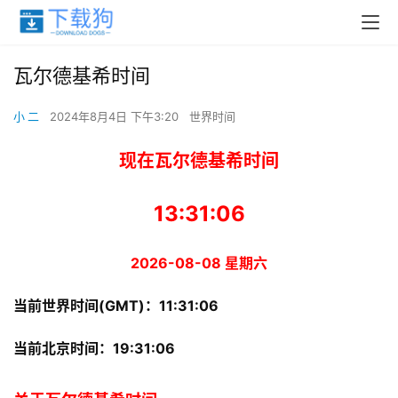
瓦尔德基希时间
小 二
2024年8月4日 下午3:20
世界时间
现在瓦尔德基希时间
13:31:06
2026-08-08 星期六
当前世界时间(GMT)：
11:31:06
当前北京时间：
19:31:06