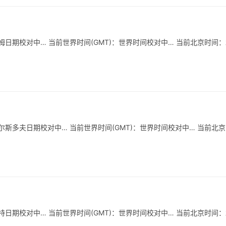
日期校对中… 当前世界时间(GMT)：世界时间校对中… 当前北京时间：
尔斯多夫日期校对中… 当前世界时间(GMT)：世界时间校对中… 当前北
日期校对中… 当前世界时间(GMT)：世界时间校对中… 当前北京时间：