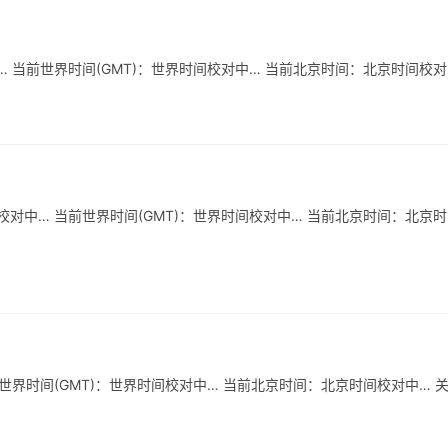
当前世界时间(GMT)：世界时间校对中… 当前北京时间：北京时间校对中…
对中… 当前世界时间(GMT)：世界时间校对中… 当前北京时间：北京时
界时间(GMT)：世界时间校对中… 当前北京时间：北京时间校对中… 关于