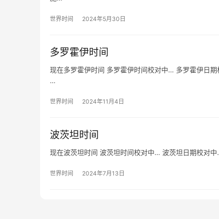
世界时间
2024年5月30日
多罗霍伊时间
现在多罗霍伊时间 多罗霍伊时间校对中… 多罗霍伊日期校
…
世界时间
2024年11月4日
波茨坦时间
现在波茨坦时间 波茨坦时间校对中… 波茨坦日期校对中… 
世界时间
2024年7月13日