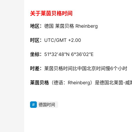
关于莱茵贝格时间
地区：
德国 莱茵贝格 Rheinberg
时区：
UTC/GMT +2.00
坐标：
51°32′48″N
6°36′02″E
时差：
莱茵贝格时间比中国北京时间慢6个小时
莱茵贝格
（德语：
Rheinberg
）是德国北莱茵-威
德国时间