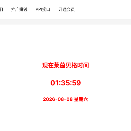
们
推广赚钱
API接口
开通会员
现在莱茵贝格时间
01:36:00
2026-08-08 星期六