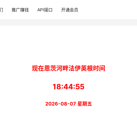
们
推广赚钱
API接口
开通会员
现在恩茨河畔法伊英根时间
18:44:55
2026-08-07 星期五