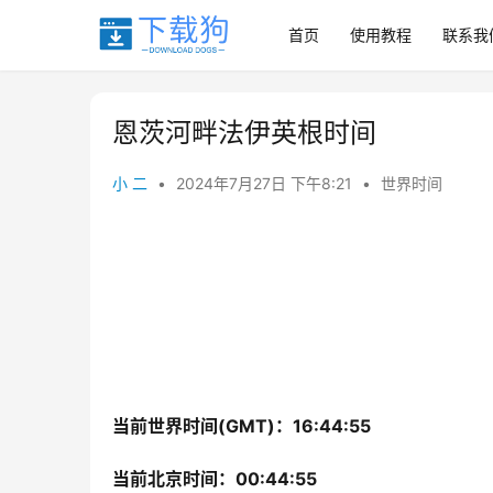
首页
使用教程
联系我
恩茨河畔法伊英根时间
小 二
•
2024年7月27日 下午8:21
•
世界时间
当前世界时间(GMT)：
16:44:55
当前北京时间：
00:44:55