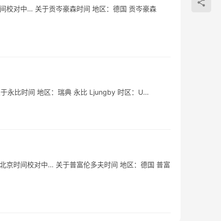
间校对中… 关于贡岑豪森时间 地区：德国 贡岑豪森
比时间 地区：瑞典 永比 Ljungby 时区：U…
北京时间校对中… 关于普富伦多夫时间 地区：德国 普富