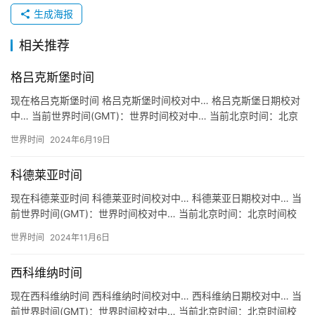
生成海报
相关推荐
格吕克斯堡时间
现在格吕克斯堡时间 格吕克斯堡时间校对中… 格吕克斯堡日期校对
中… 当前世界时间(GMT)：世界时间校对中… 当前北京时间：北京
时间校对中… 关于格吕克斯堡时间 地区：德国 格吕克…
世界时间
2024年6月19日
科德莱亚时间
现在科德莱亚时间 科德莱亚时间校对中… 科德莱亚日期校对中… 当
前世界时间(GMT)：世界时间校对中… 当前北京时间：北京时间校
对中… 关于科德莱亚时间 地区：罗马尼亚 科德莱亚 …
世界时间
2024年11月6日
西科维纳时间
现在西科维纳时间 西科维纳时间校对中… 西科维纳日期校对中… 当
前世界时间(GMT)：世界时间校对中… 当前北京时间：北京时间校