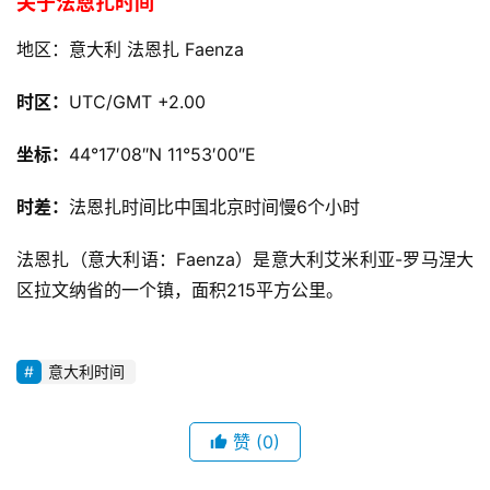
关于法恩扎时间
地区：意大利 法恩扎 Faenza
时区：
UTC/GMT +2.00
坐标：
44°17′08″N
11°53′00″E
时差：
法恩扎时间比中国北京时间慢6个小时
法恩扎（意大利语：
Faenza
）是意大利艾米利亚-罗马涅大
区拉文纳省的一个镇，面积215平方公里。
意大利时间
赞
(0)