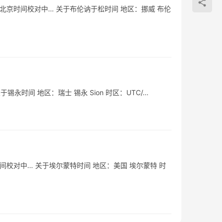
北京时间校对中… 关于布伦讷于松时间 地区：挪威 布伦
永时间 地区：瑞士 锡永 Sion 时区：UTC/…
间校对中… 关于埃尔蒙特时间 地区：美国 埃尔蒙特 时