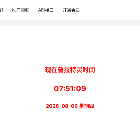
们
推广赚钱
API接口
开通会员
现在普拉特灵时间
07:51:09
2026-08-06 星期四