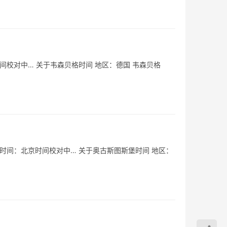
间校对中… 关于韦森贝格时间 地区：德国 韦森贝格
京时间：北京时间校对中… 关于奥古斯图斯堡时间 地区：