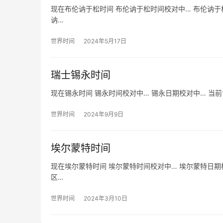
现在布伦讷于松时间 布伦讷于松时间校对中… 布伦讷于松
讷…
世界时间
2024年5月17日
瑞士锡永时间
现在锡永时间 锡永时间校对中… 锡永日期校对中… 当前世
世界时间
2024年9月9日
埃尔蒙特时间
现在埃尔蒙特时间 埃尔蒙特时间校对中… 埃尔蒙特日期校
区…
世界时间
2024年3月10日