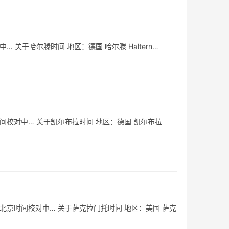
关于哈尔滕时间 地区：德国 哈尔滕 Haltern…
间校对中… 关于凯尔布拉时间 地区：德国 凯尔布拉
北京时间校对中… 关于萨克拉门托时间 地区：美国 萨克