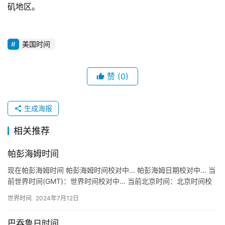
矶地区。
美国时间
赞
(0)
生成海报
相关推荐
帕彭海姆时间
现在帕彭海姆时间 帕彭海姆时间校对中… 帕彭海姆日期校对中… 当
前世界时间(GMT)：世界时间校对中… 当前北京时间：北京时间校
对中… 关于帕彭海姆时间 地区：德国 帕彭海姆 Pa…
世界时间
2024年7月12日
巴吞鲁日时间