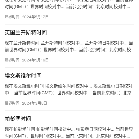
时间(GMT)：世界时间校对中… 当前北京时间：北京时间校对中…
关于布莱尼时间 地区：挪威 布莱尼 Blegny …
世界时间
2024年5月17日
英国兰开斯特时间
现在兰开斯特时间 兰开斯特时间校对中… 兰开斯特日期校对中… 当
前世界时间(GMT)：世界时间校对中… 当前北京时间：北京时间校
对中… 关于兰开斯特时间 地区：英国 兰开斯特 La…
世界时间
2024年5月16日
埃文斯维尔时间
现在埃文斯维尔时间 埃文斯维尔时间校对中… 埃文斯维尔日期校对
中… 当前世界时间(GMT)：世界时间校对中… 当前北京时间：北京
时间校对中… 关于埃文斯维尔时间 地区：美国 埃文斯…
世界时间
2024年3月8日
帕彭堡时间
现在帕彭堡时间 帕彭堡时间校对中… 帕彭堡日期校对中… 当前世界
时间(GMT)：世界时间校对中… 当前北京时间：北京时间校对中…