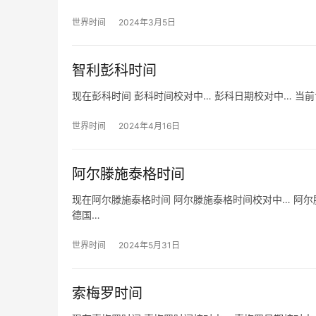
世界时间
2024年3月5日
智利彭科时间
现在彭科时间 彭科时间校对中… 彭科日期校对中… 当前世
世界时间
2024年4月16日
阿尔滕施泰格时间
现在阿尔滕施泰格时间 阿尔滕施泰格时间校对中… 阿尔
德国…
世界时间
2024年5月31日
索梅罗时间