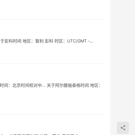
科时间 地区：智利 彭科 时区：UTC/GMT -…
京时间：北京时间校对中… 关于阿尔滕施泰格时间 地区：