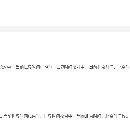
对中… 当前世界时间(GMT)：世界时间校对中… 当前北京时间：北京时
当前世界时间(GMT)：世界时间校对中… 当前北京时间：北京时间校对中…