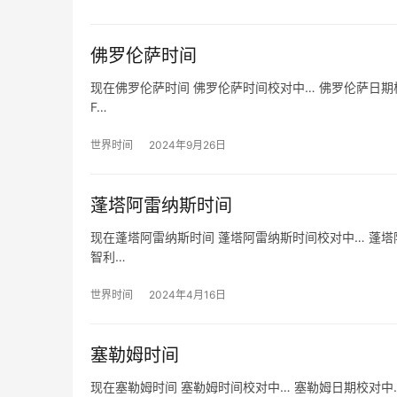
佛罗伦萨时间
现在佛罗伦萨时间 佛罗伦萨时间校对中… 佛罗伦萨日期校
F…
世界时间
2024年9月26日
蓬塔阿雷纳斯时间
现在蓬塔阿雷纳斯时间 蓬塔阿雷纳斯时间校对中… 蓬塔
智利…
世界时间
2024年4月16日
塞勒姆时间
现在塞勒姆时间 塞勒姆时间校对中… 塞勒姆日期校对中… 