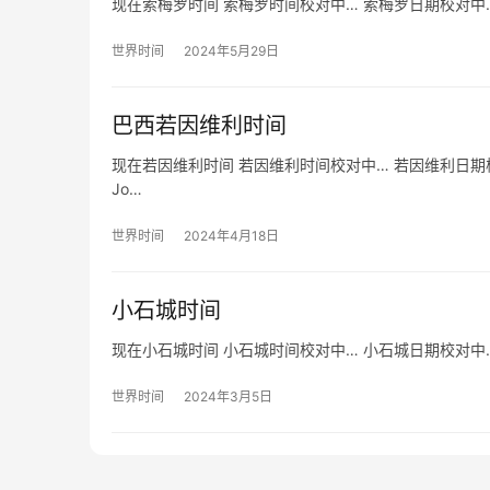
现在索梅罗时间 索梅罗时间校对中… 索梅罗日期校对中… 
世界时间
2024年5月29日
巴西若因维利时间
现在若因维利时间 若因维利时间校对中… 若因维利日期校
Jo…
世界时间
2024年4月18日
小石城时间
现在小石城时间 小石城时间校对中… 小石城日期校对中…
世界时间
2024年3月5日