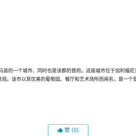
州索诺马县的一个城市，同时也是该郡的首府。这座城市位于加利
景观。该市以其优美的葡萄园、餐厅和艺术场所而闻名，是一个
。
赞
(0)