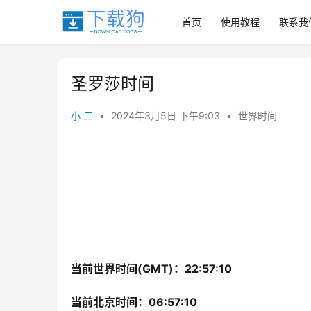
首页
使用教程
联系我
圣罗莎时间
小 二
•
2024年3月5日 下午9:03
•
世界时间
当前世界时间(GMT)：
22:57:10
当前北京时间：
06:57:10