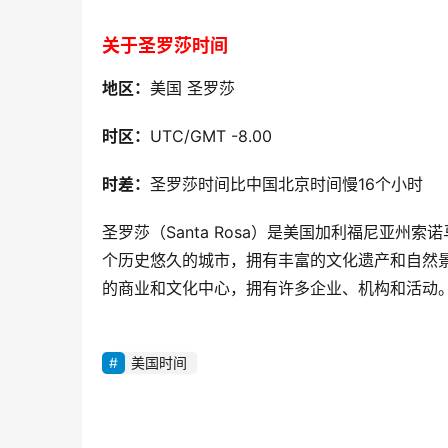
关于圣罗莎时间
地区：
美国 圣罗莎
时区：
UTC/GMT -8.00
时差：
圣罗莎时间比中国北京时间慢16个小时
圣罗莎（Santa Rosa）是美国加利福尼亚
个历史悠久的城市，拥有丰富的文化遗产和自然
的商业和文化中心，拥有许多企业、机构和活动
美国时间