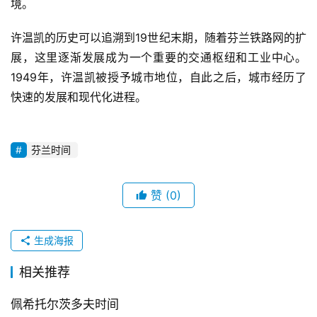
境。
许温凯的历史可以追溯到19世纪末期，随着芬兰铁路网的扩
展，这里逐渐发展成为一个重要的交通枢纽和工业中心。
1949年，许温凯被授予城市地位，自此之后，城市经历了
快速的发展和现代化进程。
芬兰时间
赞
(0)
生成海报
相关推荐
佩希托尔茨多夫时间