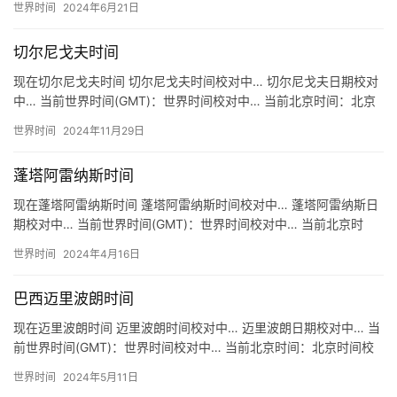
世界时间
2024年6月21日
切尔尼戈夫时间
现在切尔尼戈夫时间 切尔尼戈夫时间校对中… 切尔尼戈夫日期校对
中… 当前世界时间(GMT)：世界时间校对中… 当前北京时间：北京
时间校对中… 关于切尔尼戈夫时间 地区：乌克兰 切尔…
世界时间
2024年11月29日
蓬塔阿雷纳斯时间
现在蓬塔阿雷纳斯时间 蓬塔阿雷纳斯时间校对中… 蓬塔阿雷纳斯日
期校对中… 当前世界时间(GMT)：世界时间校对中… 当前北京时
间：北京时间校对中… 关于蓬塔阿雷纳斯时间 地区：智利…
世界时间
2024年4月16日
巴西迈里波朗时间
现在迈里波朗时间 迈里波朗时间校对中… 迈里波朗日期校对中… 当
前世界时间(GMT)：世界时间校对中… 当前北京时间：北京时间校
对中… 关于迈里波朗时间 地区：巴西 迈里波朗 Ma…
世界时间
2024年5月11日