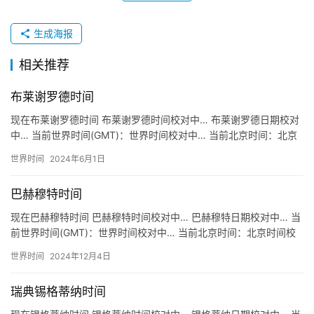
生成海报
相关推荐
布莱谢罗德时间
现在布莱谢罗德时间 布莱谢罗德时间校对中… 布莱谢罗德日期校对
中… 当前世界时间(GMT)：世界时间校对中… 当前北京时间：北京
时间校对中… 关于布莱谢罗德时间 地区：德国 布莱谢…
世界时间
2024年6月1日
巴赫穆特时间
现在巴赫穆特时间 巴赫穆特时间校对中… 巴赫穆特日期校对中… 当
前世界时间(GMT)：世界时间校对中… 当前北京时间：北京时间校
对中… 关于巴赫穆特时间 地区：乌克兰 巴赫穆特 Б…
世界时间
2024年12月4日
瑞典锡格蒂纳时间