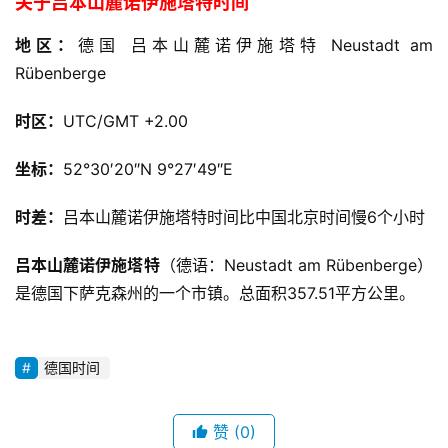
关于吕本山麓诺伊施塔特时间
地区：
德国 吕本山麓诺伊施塔特 Neustadt am
Rübenberge
时区：
UTC/GMT +2.00
坐标：
52°30′20″N
9°27′49″E
时差：
吕本山麓诺伊施塔特时间比中国北京时间慢6个小时
吕本山麓诺伊施塔特
（德语：
Neustadt am Rübenberge
）
是德国下萨克森州的一个市镇。总面积357.51平方公里。
德国时间
赞
(0)