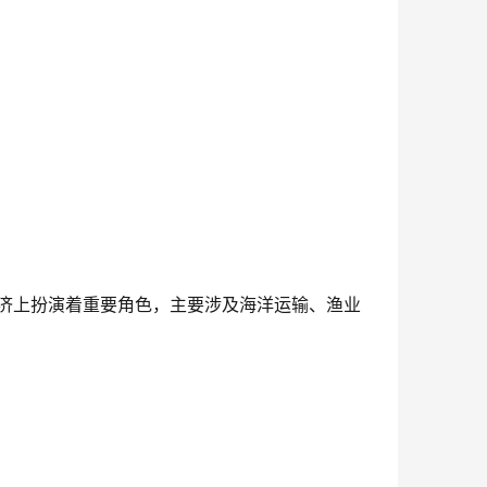
在经济上扮演着重要角色，主要涉及海洋运输、渔业