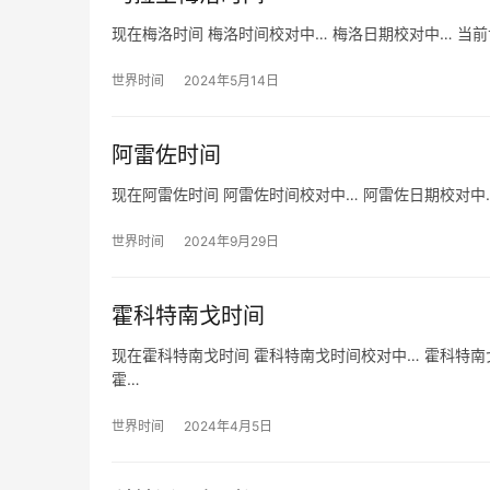
现在梅洛时间 梅洛时间校对中… 梅洛日期校对中… 当前世
世界时间
2024年5月14日
阿雷佐时间
现在阿雷佐时间 阿雷佐时间校对中… 阿雷佐日期校对中… 
世界时间
2024年9月29日
霍科特南戈时间
现在霍科特南戈时间 霍科特南戈时间校对中… 霍科特南
霍…
世界时间
2024年4月5日