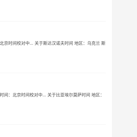
北京时间校对中… 关于斯达汉诺夫时间 地区：乌克兰 斯
京时间：北京时间校对中… 关于比亚埃尔莫萨时间 地区：