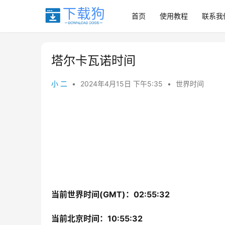
首页
使用教程
联系我
塔尔卡瓦诺时间
小 二
•
2024年4月15日 下午5:35
•
世界时间
当前世界时间(GMT)：
02:55:32
当前北京时间：
10:55:32