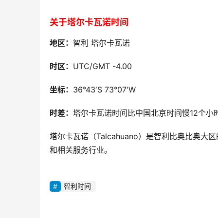
关于塔尔卡瓦诺时间
地区：
智利 塔尔卡瓦诺
时区：
UTC/GMT -4.00
坐标：
36°43′S 73°07′W
时差：
塔尔卡瓦诺时间比中国北京时间慢12个小
塔尔卡瓦诺（Talcahuano）是智利比奥比
和相关服务行业。
智利时间