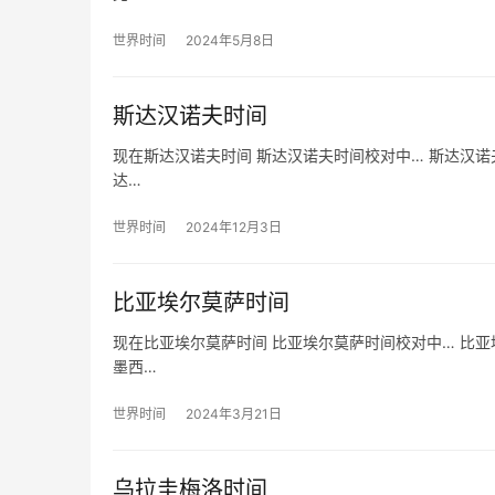
世界时间
2024年5月8日
斯达汉诺夫时间
现在斯达汉诺夫时间 斯达汉诺夫时间校对中… 斯达汉诺夫
达…
世界时间
2024年12月3日
比亚埃尔莫萨时间
现在比亚埃尔莫萨时间 比亚埃尔莫萨时间校对中… 比亚
墨西…
世界时间
2024年3月21日
乌拉圭梅洛时间