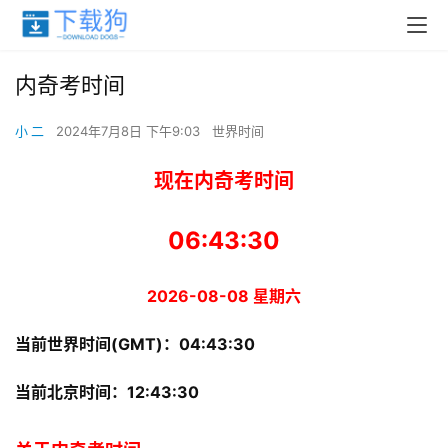
内奇考时间
小 二
2024年7月8日 下午9:03
世界时间
现在内奇考时间
06:43:30
2026-08-08 星期六
当前世界时间(GMT)：
04:43:30
当前北京时间：
12:43:30